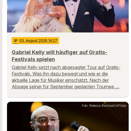
notes
05
. August 2026 14:27
Gabriel Kelly will häufiger auf Gratis-
Festivals spielen
Gabriel Kelly setzt nach abgesagter Tour auf Gratis-
Festivals. Was ihn dazu bewegt und wie er die
aktuelle Lage für Musiker einschätzt. Nach der
Absage seiner für September geplanten Tournee …
Foto: Rebecca Blackwell/AP/dpa