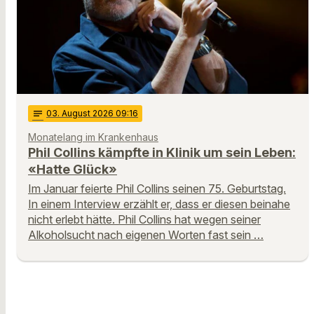
notes
03
. August 2026 09:16
Monatelang im Krankenhaus
Phil Collins kämpfte in Klinik um sein Leben:
«Hatte Glück»
Im Januar feierte Phil Collins seinen 75. Geburtstag.
In einem Interview erzählt er, dass er diesen beinahe
nicht erlebt hätte. Phil Collins hat wegen seiner
Alkoholsucht nach eigenen Worten fast sein …