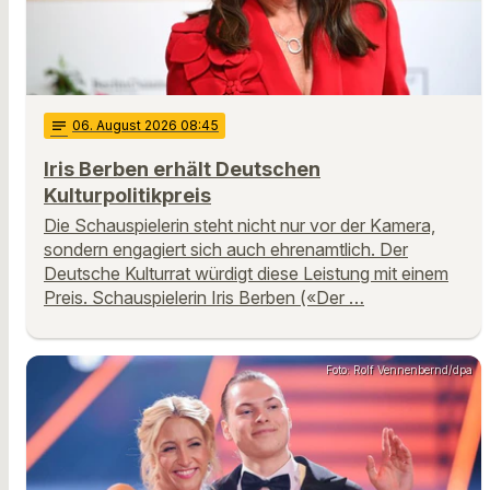
notes
06
. August 2026 08:45
Iris Berben erhält Deutschen
Kulturpolitikpreis
Die Schauspielerin steht nicht nur vor der Kamera,
sondern engagiert sich auch ehrenamtlich. Der
Deutsche Kulturrat würdigt diese Leistung mit einem
Preis. Schauspielerin Iris Berben («Der …
Foto: Rolf Vennenbernd/dpa