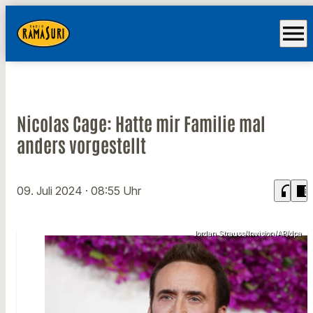
menu
Nicolas Cage: Hatte mir Familie mal
anders vorgestellt
headphones
chrome_reader_mode
09. Juli 2024
· 08:55 Uhr
Jordan Strauss/Invision/AP/dpa