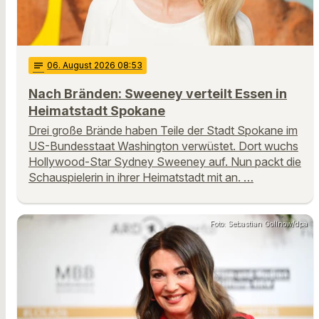
notes
06
. August 2026 08:53
Nach Bränden: Sweeney verteilt Essen in
Heimatstadt Spokane
Drei große Brände haben Teile der Stadt Spokane im
US-Bundesstaat Washington verwüstet. Dort wuchs
Hollywood-Star Sydney Sweeney auf. Nun packt die
Schauspielerin in ihrer Heimatstadt mit an. …
Foto: Sebastian Gollnow/dpa