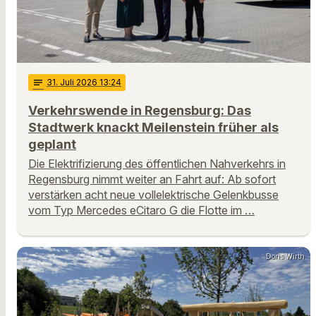
notes
31
. Juli 2026 13:24
Verkehrswende in Regensburg: Das
Stadtwerk knackt Meilenstein früher als
geplant
Die Elektrifizierung des öffentlichen Nahverkehrs in
Regensburg nimmt weiter an Fahrt auf: Ab sofort
verstärken acht neue vollelektrische Gelenkbusse
vom Typ Mercedes eCitaro G die Flotte im …
Doris Wirth