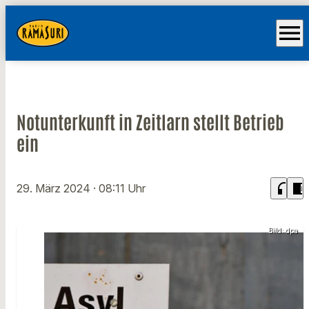
menu
Notunterkunft in Zeitlarn stellt Betrieb
ein
headphones
chrome_reader_mode
29. März 2024
· 08:11 Uhr
Bild: dpa