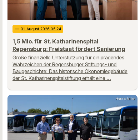
notes
01
. August 2026 05:24
1,5 Mio. für St. Katharinenspital
Regensburg: Freistaat fördert Sanierung
Große finanzielle Unterstützung für ein prägendes
Wahrzeichen der Regensburger Stiftungs- und
Baugeschichte: Das historische Ökonomiegebäude
der St. Katharinenspitalstiftung erhält eine …
Hanno Meier