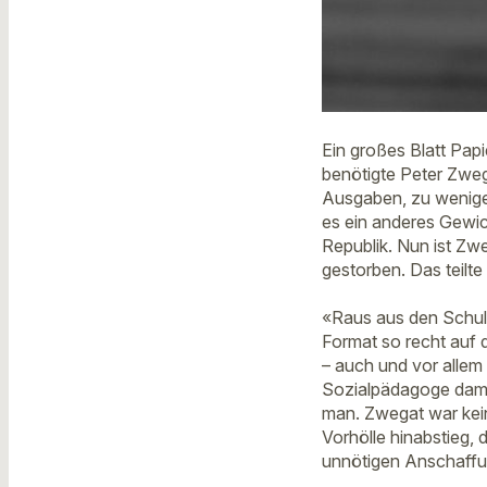
Ein großes Blatt Papie
benötigte Peter Zwega
Ausgaben, zu wenige 
es ein anderes Gewich
Republik. Nun ist Zw
gestorben. Das teilt
«Raus aus den Schuld
Format so recht auf d
– auch und vor allem
Sozialpädagoge damal
man. Zwegat war kein 
Vorhölle hinabstieg,
unnötigen Anschaffun