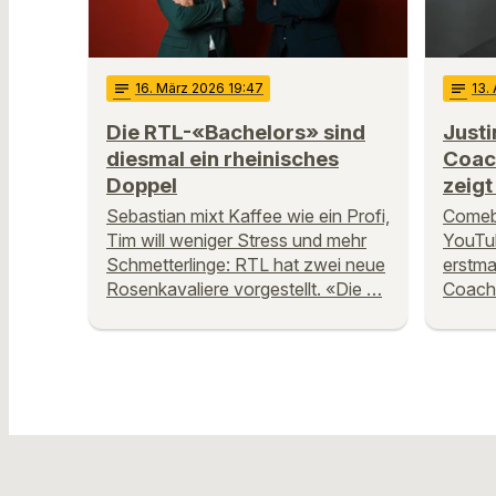
notes
16
. März 2026 19:47
notes
13
.
Die RTL-«Bachelors» sind
Justi
diesmal ein rheinisches
Coac
Doppel
zeigt
Sebastian mixt Kaffee wie ein Profi,
Comeb
Tim will weniger Stress und mehr
YouTub
Schmetterlinge: RTL hat zwei neue
erstma
Rosenkavaliere vorgestellt. «Die …
Coache