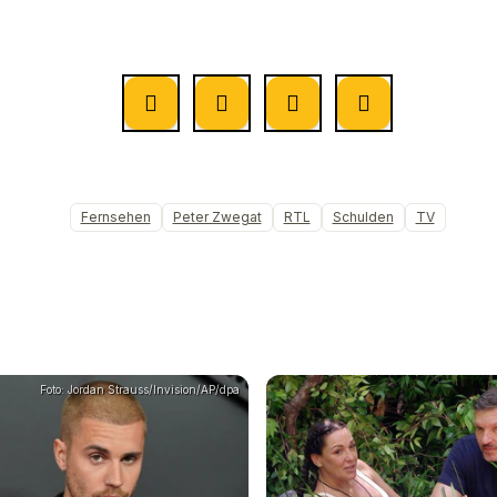
Fernsehen
Peter Zwegat
RTL
Schulden
TV
Foto: Jordan Strauss/Invision/AP/dpa