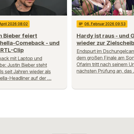
 April 2026 08:02
notes
06
. Februar 2026 09:53
n Bieber feiert
Hardy ist raus - und G
hella-Comeback - und
wieder zur Zielschei
 RTL-Clip
Endspurt im Dschungelca
dem großen Finale am Sonn
ack mit Laptop und
Ofarim tritt nach seinem Un
e: Justin Bieber steht
nächsten Prüfung an, das
ls seit Jahren wieder als
lla-Headliner auf der …