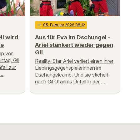
notes
05
. Februar 2026 08:12
il wird
Aus für Eva im Dschungel -
be
Ariel stänkert wieder gegen
Gil
mp vor
tag. Gil
Reality-Star Ariel verliert einen ihrer
fall zur
Lieblingsgegenspielerinnen im
 …
Dschungelcamp. Und sie stichelt
nach Gil Ofarims Unfall in der …