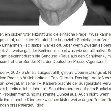
r, ein dicker roter Filzstift und die einfache Frage: «Was kann i
t nicht, um seinen Klienten ihre finanzielle Schieflage aufzuz
Einnahmen – so simpel war es oft. Aber wenn Zwegat es penib
t. Zeitweise galt der Berliner als so etwas wie der ultimative
egat, bekannt durch die Sendung «Raus aus den Schulden», im
e sein früherer Sender RTL der Deutschen Presse-Agentur mit.
en», 2007 erstmals ausgestrahlt, galt als Überraschungshit. 
em Radar, plötzlich holte es Top-Quoten. Das lag – so ließ es 
 an Zwegat. In seine TV-Karriere brachte der ausgebildete Ve
s bereits etliche Jahre als Schuldnerberater auf dem Buckel 
Problem fremd, nichts strahlte Dünkel aus. Auch nicht, wenn er
 die ihm manche Klienten zwischen kistenweise ungeöffneten 
gen präsentierten. (dpa)