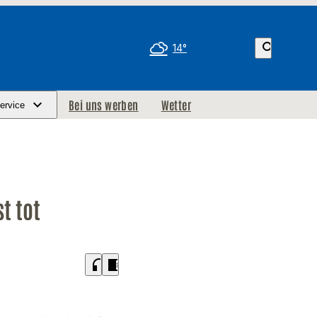
search
14°
Bei uns werben
Wetter
ervice
t tot
headphones
chrome_reader_mode