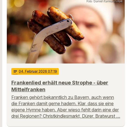
Foto: Daniel Karmann/dpa
notes
04
. Februar 2026 07:19
Frankenlied erhält neue Strophe - über
Mittelfranken
Franken gehört bekanntlich zu Bayern, auch wenn
die Franken damit gerne hadern. Klar, dass sie eine
eigene Hymne haben. Aber wieso fehlt darin eine der
drei Regionen? Christkindlesmarkt, Dürer, Bratwurst …