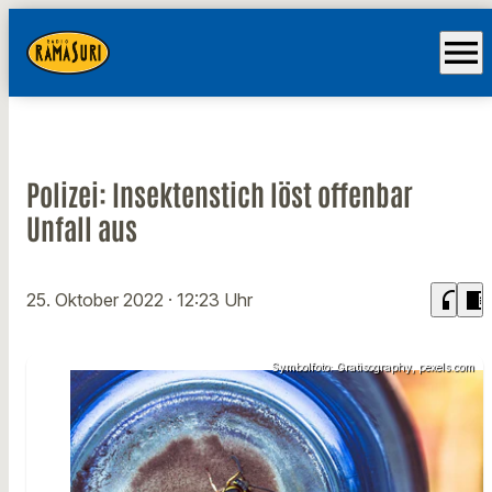
menu
Polizei: Insektenstich löst offenbar
Unfall aus
headphones
chrome_reader_mode
25. Oktober 2022
· 12:23 Uhr
Symbolfoto: Gratisography, pexels.com