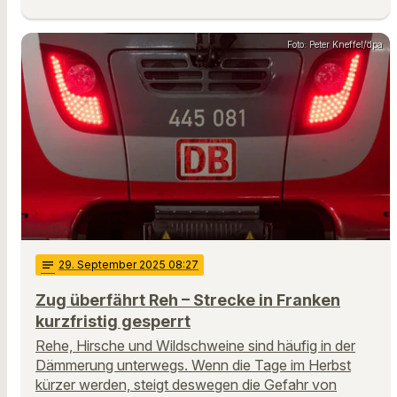
Foto: Peter Kneffel/dpa
notes
29
. September 2025 08:27
Zug überfährt Reh – Strecke in Franken
kurzfristig gesperrt
Rehe, Hirsche und Wildschweine sind häufig in der
Dämmerung unterwegs. Wenn die Tage im Herbst
kürzer werden, steigt deswegen die Gefahr von