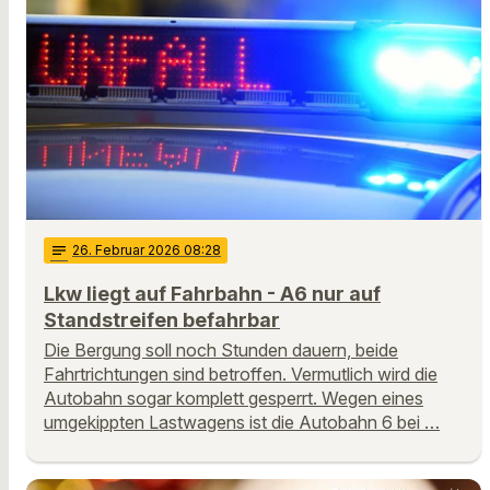
notes
26
. Februar 2026 08:28
Lkw liegt auf Fahrbahn - A6 nur auf
Standstreifen befahrbar
Die Bergung soll noch Stunden dauern, beide
Fahrtrichtungen sind betroffen. Vermutlich wird die
Autobahn sogar komplett gesperrt. Wegen eines
umgekippten Lastwagens ist die Autobahn 6 bei …