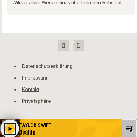
Wildunfällen. Wegen eines überfahrenen Rehs hat …
Datenschutzerklärung
Impressum
Kontakt
Privatsphäre
TAYLOR SWIFT
queue_music
play_arrow
Opalite