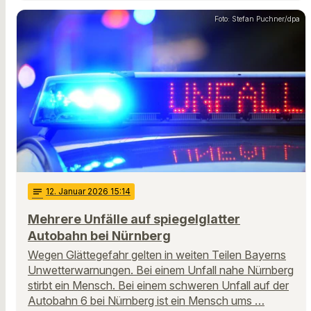
Foto: Stefan Puchner/dpa
notes
12
. Januar 2026 15:14
Mehrere Unfälle auf spiegelglatter
Autobahn bei Nürnberg
Wegen Glättegefahr gelten in weiten Teilen Bayerns
Unwetterwarnungen. Bei einem Unfall nahe Nürnberg
stirbt ein Mensch. Bei einem schweren Unfall auf der
Autobahn 6 bei Nürnberg ist ein Mensch ums …