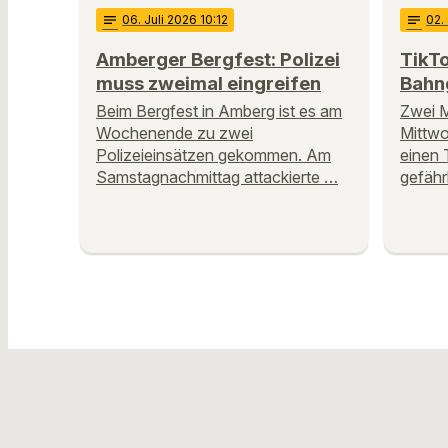
notes
06
. Juli 2026 10:12
notes
02
.
Amberger Bergfest: Polizei
TikT
muss zweimal eingreifen
Bahn
Beim Bergfest in Amberg ist es am
Zwei 
Wochenende zu zwei
Mittwo
Polizeieinsätzen gekommen. Am
einen 
Samstagnachmittag attackierte …
gefähr