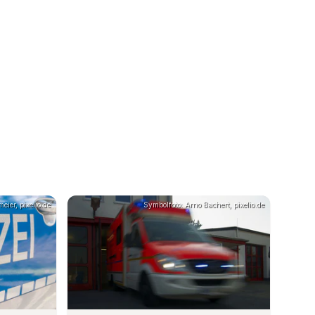
eier, pixelio.de
Symbolfoto: Arno Bachert, pixelio.de