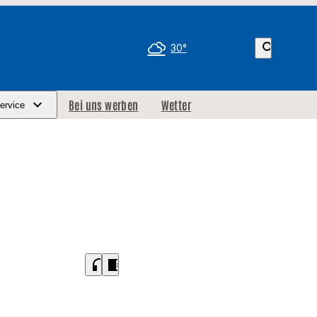
search
30°
Bei uns werben
Wetter
ervice
headphones
chrome_reader_mode