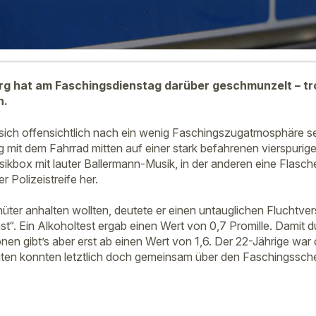
erg hat am Faschingsdienstag darüber geschmunzelt – t
n.
 sich offensichtlich nach ein wenig Faschingszugatmosphäre s
 mit dem Fahrrad mitten auf einer stark befahrenen vierspurige
usikbox mit lauter Ballermann-Musik, in der anderen eine Flasc
er Polizeistreife her.
hüter anhalten wollten, deutete er einen untauglichen Fluchtve
“. Ein Alkoholtest ergab einen Wert von 0,7 Promille. Damit du
onen gibt’s aber erst ab einen Wert von 1,6. Der 22-Jährige wa
ligten konnten letztlich doch gemeinsam über den Faschingssch