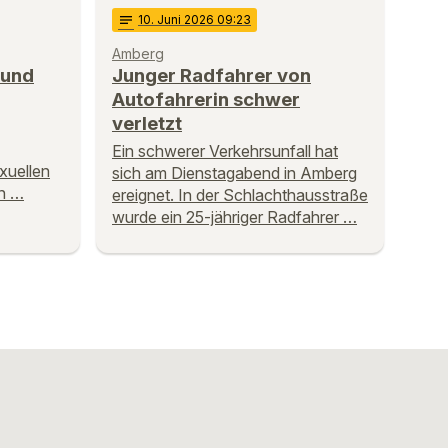
notes
10
. Juni 2026 09:23
Amberg
 und
Junger Radfahrer von
Autofahrerin schwer
verletzt
Ein schwerer Verkehrsunfall hat
xuellen
sich am Dienstagabend in Amberg
n …
ereignet. In der Schlachthausstraße
wurde ein 25-jähriger Radfahrer …