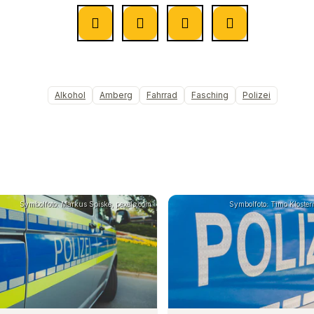
Alkohol
Amberg
Fahrrad
Fasching
Polizei
Symbolfoto: Markus Spiske, pexels.com
Symbolfoto: Timo Klosterm