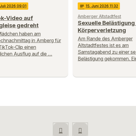
 Juli 2026 09:01
notes
15
. Juni 2026 11:32
Amberger Altstadtfest
ok-Video auf
Sexuelle Belästigung
gleise gedreht
Körperverletzung
Mädchen haben am
Am Rande des Amberger
chnachmittag in Amberg für
Altstadtfestes ist es am
TikTok-Clip einen
Samstagabend zu einer se
lichen Ausflug auf die …
Belästigung gekommen. Ei