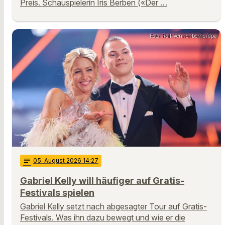
Preis. Schauspielerin Iris Berben («Der …
Foto: Rolf Vennenbernd/dpa
notes
05
. August 2026 14:27
Gabriel Kelly will häufiger auf Gratis-
Festivals spielen
Gabriel Kelly setzt nach abgesagter Tour auf Gratis-
Festivals. Was ihn dazu bewegt und wie er die