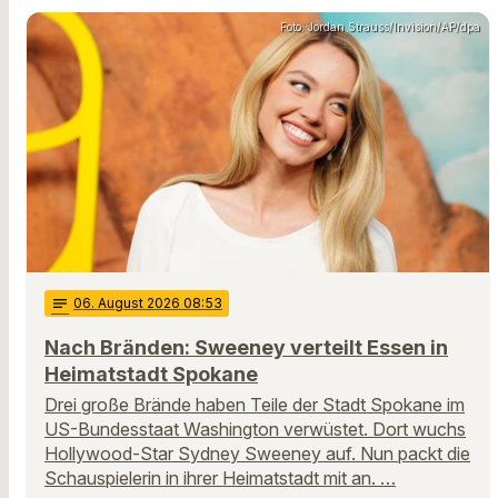
Foto: Jordan Strauss/Invision/AP/dpa
notes
06
. August 2026 08:53
Nach Bränden: Sweeney verteilt Essen in
Heimatstadt Spokane
Drei große Brände haben Teile der Stadt Spokane im
US-Bundesstaat Washington verwüstet. Dort wuchs
Hollywood-Star Sydney Sweeney auf. Nun packt die
Schauspielerin in ihrer Heimatstadt mit an. …