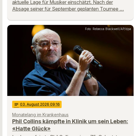
aktuelle Lage für Musiker einschätzt. Nach der
Absage seiner für September geplanten Tournee …
Foto: Rebecca Blackwell/AP/dpa
notes
03
. August 2026 09:16
Monatelang im Krankenhaus
Phil Collins kämpfte in Klinik um sein Leben:
«Hatte Glück»