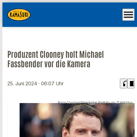
menu
Produzent Clooney holt Michael
Fassbender vor die Kamera
headphones
chrome_reader_mode
25. Juni 2024
· 06:07 Uhr
Rocco Spaziani/Mondadori Portfolio via ZUMA/dpa