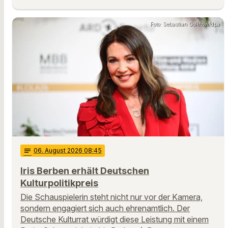
Foto: Sebastian Gollnow/dpa
notes
06
. August 2026 08:45
Iris Berben erhält Deutschen
Kulturpolitikpreis
Die Schauspielerin steht nicht nur vor der Kamera,
sondern engagiert sich auch ehrenamtlich. Der
Deutsche Kulturrat würdigt diese Leistung mit einem