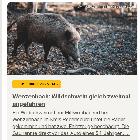
Symbolfoto: Anna Hinckel, pexels.com
notes
16
. Januar 2026 11:02
Wenzenbach: Wildschwein gleich zweimal
angefahren
Ein Wildschwein ist am Mittwochabend bei
Wenzenbach im Kreis Regensburg unter die Räder
gekommen und hat zwei Fahrzeuge beschädigt. Die
Sau rannte direkt vor das Auto eines 54-Jährigen. …