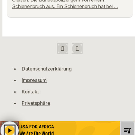
Schienenbruch aus. Ein Schienenbruch hat bei …
Datenschutzerklärung
Impressum
Kontakt
Privatsphäre
USA FOR AFRICA
queue_music
play_arrow
We Are The World