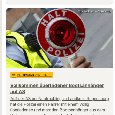
Tim Reckmann / pixelio.de
notes
21
. Oktober 2025 14:08
Vollkommen überladener Bootsanhänger
auf A3
Auf der A3 bei Neutraubling im Landkreis Regensburg
hat die Polizei einen Fahrer mit einem völlig
überladenen und maroden Bootsanhänger aus dem