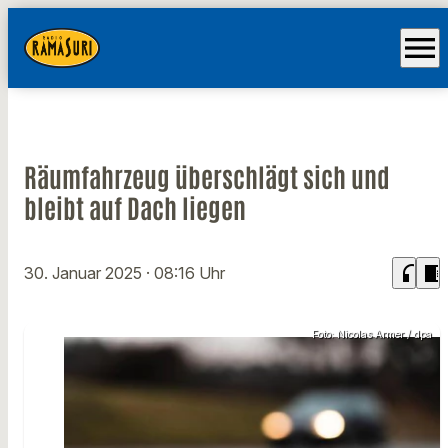
menu
Räumfahrzeug überschlägt sich und
bleibt auf Dach liegen
headphones
chrome_reader_mode
30. Januar 2025
· 08:16 Uhr
Foto: Nicolas Armer / dpa