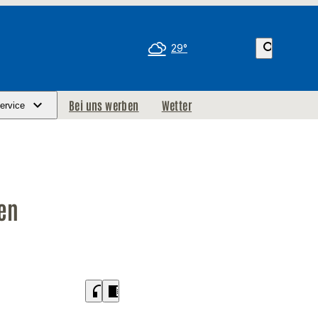
search
29°
Bei uns werben
Wetter
ervice
en
headphones
chrome_reader_mode