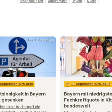
Arbeitslosigkeit
Arbeitsmarkt
Bayern
Quote
Foto: Sven Hoppe/dpa
Foto: And
. September 2025 10:19
notes
30
. September 2025 08:05
tslosigkeit in Bayern
Bayern mit niedrigste
t gesunken
Fachkraftquote in Ki
bundesweit
st sinkt traditionell die