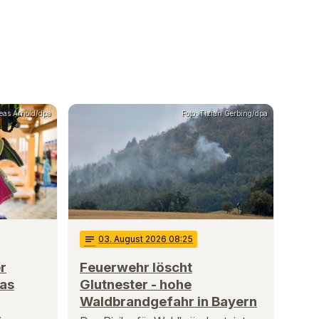
reas Arnold/dpa
Foto: Tizian Gerbing/dpa
notes
03
. August 2026 08:25
r
Feuerwehr löscht
tas
Glutnester - hohe
Waldbrandgefahr in Bayern