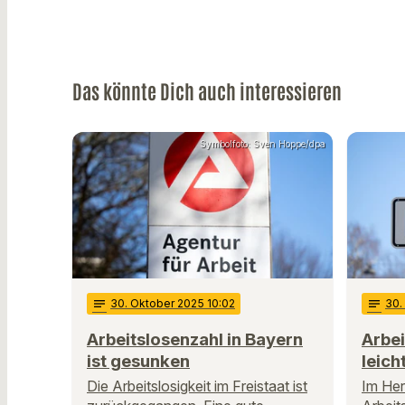
Das könnte Dich auch interessieren
Symbolfoto: Sven Hoppe/dpa
notes
30
. Oktober 2025 10:02
notes
30
Arbeitslosenzahl in Bayern
Arbei
ist gesunken
leich
Die Arbeitslosigkeit im Freistaat ist
Im Herb