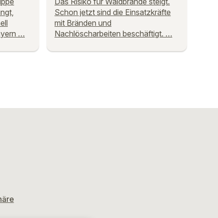
rippe
Das Risiko für Waldbrände steigt.
ngt,
Schon jetzt sind die Einsatzkräfte
ell
mit Bränden und
ayern …
Nachlöscharbeiten beschäftigt. …
häre