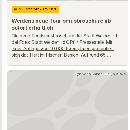
notes
21
. Oktober 2025 11:00
Weidens neue Tourismusbroschüre ab
sofort erhältlich
Die neue Tourismusbroschüre der Stadt Weiden ist
da! Foto: Stadt Weiden i.d.OPf. / Pressestelle Mit
einer Auflage von 10.000 Exemplaren präsentiert
sich das Heft im frischen Design. Auf rund 65 …
Symbolfoto: Rainer Sturm, pixelio.de