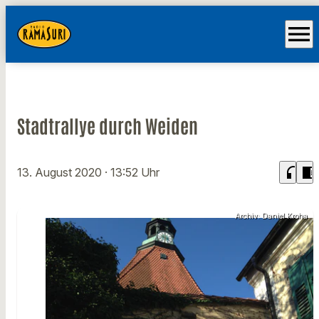
menu
Stadtrallye durch Weiden
headphones
chrome_reader_mode
13. August 2020
· 13:52 Uhr
Archiv: Daniel Kroha