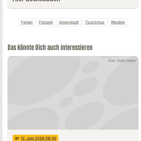
Ferien
Freizeit
Innenstadt
Tourismus
Weiden
Das könnte Dich auch interessieren
Foto: Stadt Weiden
notes
12
. Juni 2026 08:35