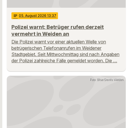
notes
05
. August 2026 13:37
Polizei warnt: Betrüger rufen derzeit
vermehrt in Weiden an
Die Polizei warnt vor einer aktuellen Welle von
betrügerischen Telefonanrufen im Weidener
Stadtgebiet. Seit Mittwochmittag sind nach Angaben
der Polizei zahlreiche Fälle gemeldet worden. Die …
Foto: Blue Devils Weiden