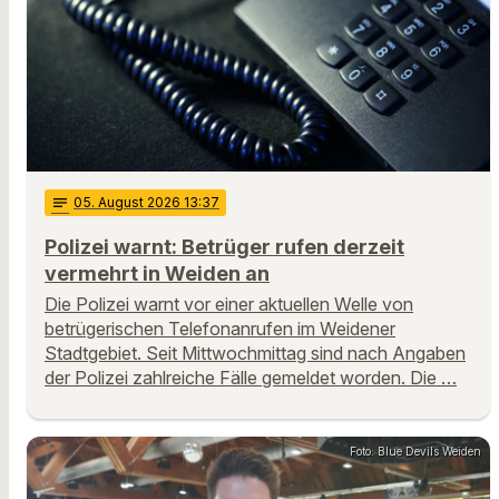
notes
05
. August 2026 13:37
Polizei warnt: Betrüger rufen derzeit
vermehrt in Weiden an
Die Polizei warnt vor einer aktuellen Welle von
betrügerischen Telefonanrufen im Weidener
Stadtgebiet. Seit Mittwochmittag sind nach Angaben
der Polizei zahlreiche Fälle gemeldet worden. Die …
Foto: Blue Devils Weiden