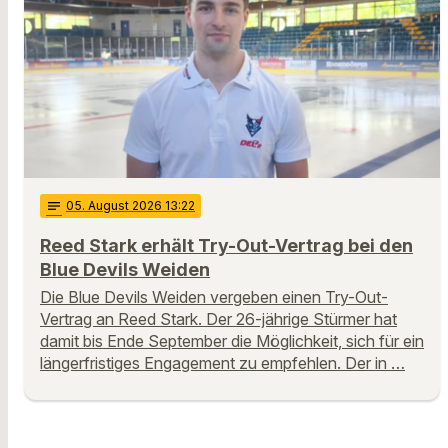
notes
05
. August 2026 13:22
Reed Stark erhält Try-Out-Vertrag bei den
Blue Devils Weiden
Die Blue Devils Weiden vergeben einen Try-Out-
Vertrag an Reed Stark. Der 26-jährige Stürmer hat
damit bis Ende September die Möglichkeit, sich für ein
längerfristiges Engagement zu empfehlen. Der in …