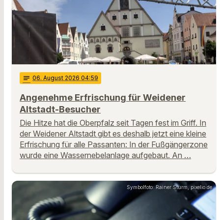
notes
06
. August 2026 04:59
Angenehme Erfrischung für Weidener
Altstadt-Besucher
Die Hitze hat die Oberpfalz seit Tagen fest im Griff. In
der Weidener Altstadt gibt es deshalb jetzt eine kleine
Erfrischung für alle Passanten: In der Fußgängerzone
wurde eine Wassernebelanlage aufgebaut. An …
Symbolfoto: Rainer Sturm, pixelio.de