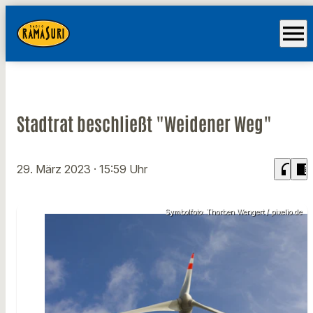
menu
Stadtrat beschließt "Weidener Weg"
headphones
chrome_reader_mode
29. März 2023
· 15:59 Uhr
Symbolfoto: Thorben Wengert / pixelio.de