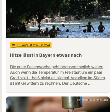
notes
06
. August 2026 07:54
Hitze lässt in Bayern etwas nach
Die erste Ferienwoche geht hochsommerlich weiter:
Auch wenn die Temperatur im Freistaat um ein paar
Grad sinkt – heiß bleibt es allemal. Vor allem im Süden
ist mit Gewittern zu rechnen. Der Deutsche …
Foto: Hendrik Schmidt/dpa