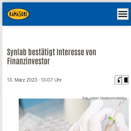
menu
Synlab bestätigt Interesse von
Finanzinvestor
headphones
chrome_reader_mode
13. März 2023
· 13:07 Uhr
Foto: Julian Stratenschulte/dpa