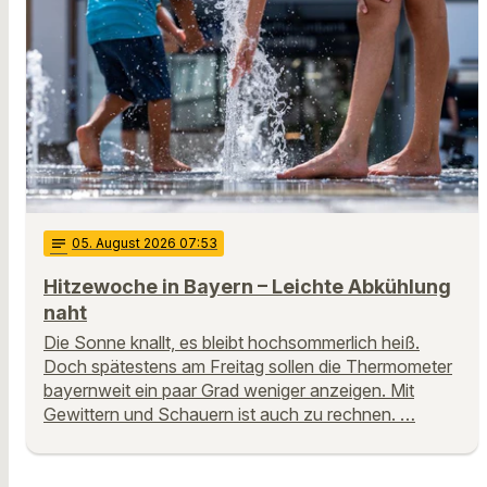
notes
05
. August 2026 07:53
Hitzewoche in Bayern – Leichte Abkühlung
naht
Die Sonne knallt, es bleibt hochsommerlich heiß.
Doch spätestens am Freitag sollen die Thermometer
bayernweit ein paar Grad weniger anzeigen. Mit
Gewittern und Schauern ist auch zu rechnen. …