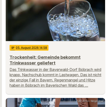
notes
05
. August 2026 14:58
Trockenheit: Gemeinde bekommt
Trinkwasser geliefert
Das Trinkwasser in der Bayerwald-Dorf Böbrach wird
knapp. Nachschub kommt in Lastwagen. Das ist nicht
der einzige Fall in Bayern. Regenmangel und Hitze
haben in Böbrach im Bayerischen Wald das …
Foto: Armin Weigel/dpa