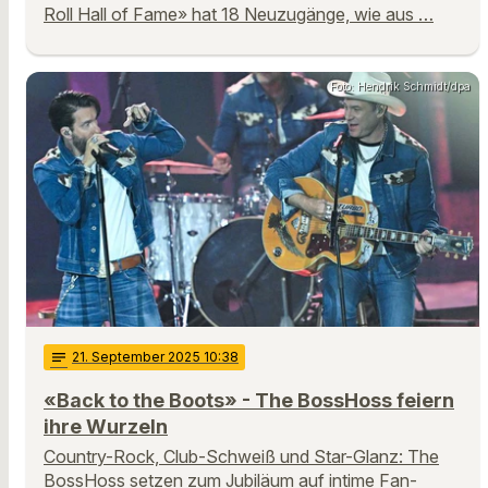
Roll Hall of Fame» hat 18 Neuzugänge, wie aus …
Foto: Hendrik Schmidt/dpa
notes
21
. September 2025 10:38
«Back to the Boots» - The BossHoss feiern
ihre Wurzeln
Country-Rock, Club-Schweiß und Star-Glanz: The
BossHoss setzen zum Jubiläum auf intime Fan-