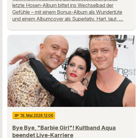
letzte Hosen-Album bittet ins Wechselbad der
Gefühle – mit einem Bonus-Album als Wundertüte
und einem Albumcover als Superlativ. Hart, laut, …
Foto: Jörg Carstensen/dpa
notes
19
. Mai 2026 12:06
Bye Bye, "Barbie Girl"! Kultband Aqua
beendet Live-Karriere