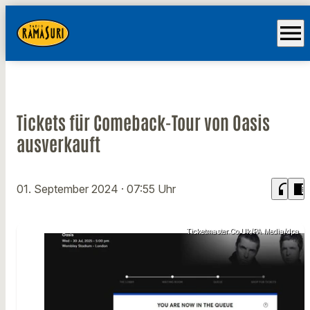
menu
Tickets für Comeback-Tour von Oasis
ausverkauft
headphones
chrome_reader_mode
01. September 2024
· 07:55 Uhr
Ticketmaster.Co.Uk/PA Media/dpa