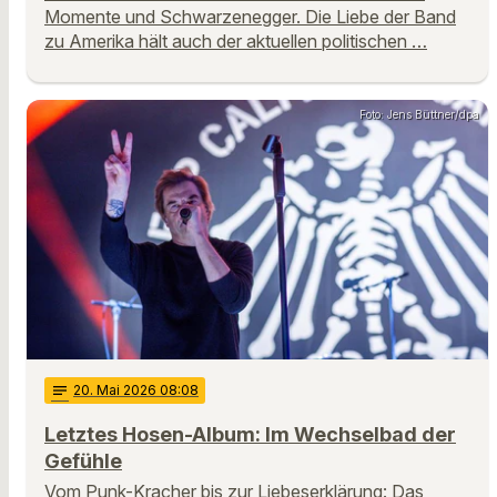
Momente und Schwarzenegger. Die Liebe der Band
zu Amerika hält auch der aktuellen politischen …
Foto: Jens Büttner/dpa
notes
20
. Mai 2026 08:08
Letztes Hosen-Album: Im Wechselbad der
Gefühle
Vom Punk-Kracher bis zur Liebeserklärung: Das