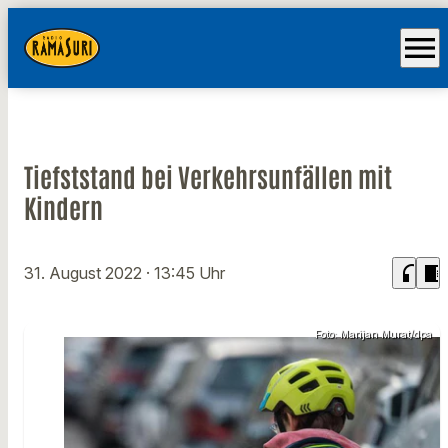
menu
Tiefststand bei Verkehrsunfällen mit
Kindern
headphones
chrome_reader_mode
31. August 2022
· 13:45 Uhr
Foto: Marijan Murat/dpa