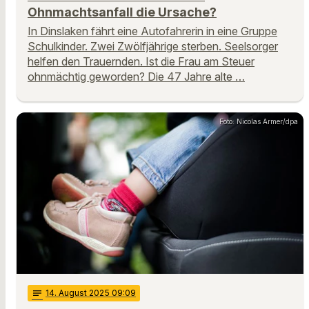
Ohnmachtsanfall die Ursache?
In Dinslaken fährt eine Autofahrerin in eine Gruppe
Schulkinder. Zwei Zwölfjährige sterben. Seelsorger
helfen den Trauernden. Ist die Frau am Steuer
ohnmächtig geworden? Die 47 Jahre alte …
Foto: Nicolas Armer/dpa
notes
14
. August 2025 09:09