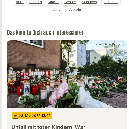
Auto
Fahrrad
Kinder
Schule
Schulweg
Statistik
Unfall
Verkehr
Das könnte Dich auch interessieren
Foto: Oliver Berg/dpa
notes
28
. Mai 2026 13:49
Unfall mit toten Kindern: War