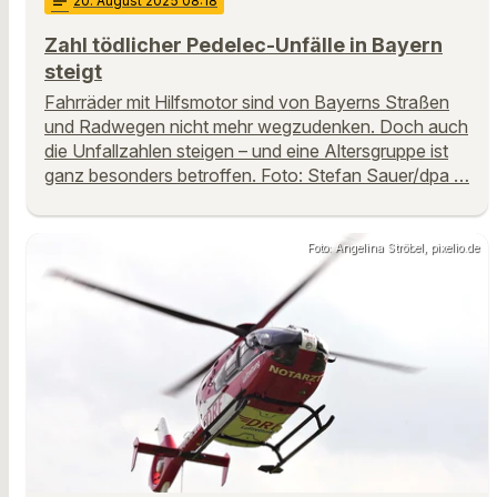
notes
20
. August 2025 08:18
Zahl tödlicher Pedelec-Unfälle in Bayern
steigt
Fahrräder mit Hilfsmotor sind von Bayerns Straßen
und Radwegen nicht mehr wegzudenken. Doch auch
die Unfallzahlen steigen – und eine Altersgruppe ist
ganz besonders betroffen. Foto: Stefan Sauer/dpa …
Foto: Angelina Ströbel, pixelio.de