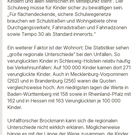
Kindern und allen Menschen im Mittelpunkt steht“. Der
Schulweg müsse für Kinder sicher zu bewältigen sein.
„Für flächendeckende, sichere Schulwegenetze
brauchen wir Schulstraßen und Wohngebiete ohne
Durchgangsverkehr, Fahrradstraßen und Fahrradzonen
sowie Tempo 30 als Standard innerorts.“
Ein weiterer Faktor ist der Wohnort: Die Statistiker sehen
„große regionale Unterschiede“ bei den Unfällen. So
verunglückten Kinder in Schleswig-Holstein relativ häufig
bei Verkehrsunfällen: Auf 100 000 Kinder kamen dort 271
verunglückte Kinder. Auch in Mecklenburg-Vorpommern
(262) und in Brandenburg (256) waren die Quoten
vergleichsweise hoch. Am niedrigsten lagen die Werte in
Baden-Württemberg mit 158 sowie in Rheinland-Pfalz mit
162 und in Hessen mit 163 Verunglückten je 100 000
Kinder.
Unfallforscher Brockmann kann sich die regionalen
Unterschiede nicht wirklich erklären. Möglicherweise
hänge es mit der Länge der Wege zusammen, die Kinder