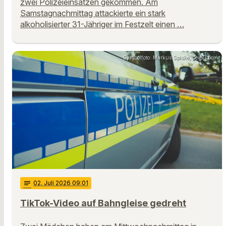
zwei Polizeieinsätzen gekommen. Am
Samstagnachmittag attackierte ein stark
alkoholisierter 31-Jähriger im Festzelt einen …
Symbolfoto: Markus Spiske, pexels.com
notes
02
. Juli 2026 09:01
TikTok-Video auf Bahngleise gedreht