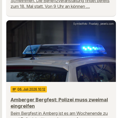
Schwimmen. Die Benefizveranstaltung findet bereits
zum 18. Mal statt. Von 9 Uhr an können …
Symbolfoto: Pixabay, pexels.com
notes
06
. Juli 2026 10:12
Amberger Bergfest: Polizei muss zweimal
eingreifen
Beim Bergfest in Amberg ist es am Wochenende zu