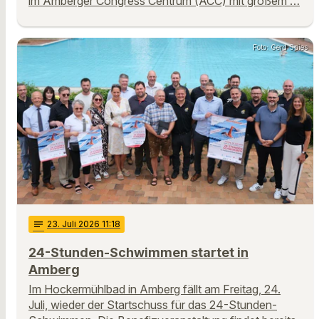
im Amberger Congress Centrum (ACC) mit großem …
Foto: Gerd Spies
notes
23
. Juli 2026 11:18
24-Stunden-Schwimmen startet in
Amberg
Im Hockermühlbad in Amberg fällt am Freitag, 24.
Juli, wieder der Startschuss für das 24-Stunden-