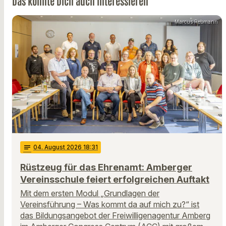
Das könnte Dich auch interessieren
Marcus Rebmann
notes
04
. August 2026 18:31
Rüstzeug für das Ehrenamt: Amberger
Vereinsschule feiert erfolgreichen Auftakt
Mit dem ersten Modul „Grundlagen der
Vereinsführung – Was kommt da auf mich zu?“ ist
das Bildungsangebot der Freiwilligenagentur Amberg