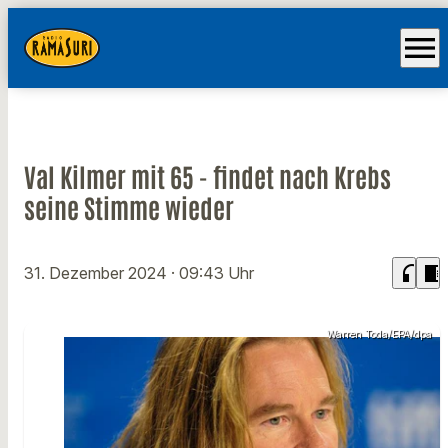
menu
Val Kilmer mit 65 - findet nach Krebs
seine Stimme wieder
headphones
chrome_reader_mode
31. Dezember 2024
· 09:43 Uhr
Warren Toda/EPA/dpa