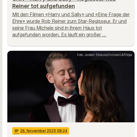
Reiner tot aufgefunden
Mit den Filmen «Harry und Sally» und «Eine Frage der
Ehre» wurde Rob Reiner zum Star-Regisseur. Er und
seine Frau Michele sind in ihrem Haus tot
aufgefunden worden. Es läuft ein großer …
Foto: Jordan Strauss/Invision/AP/dpa
notes
26
. November 2025 08:24