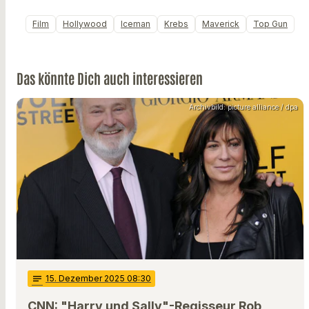
Film
Hollywood
Iceman
Krebs
Maverick
Top Gun
Das könnte Dich auch interessieren
Archivbild: picture alliance / dpa
notes
15
. Dezember 2025 08:30
CNN: "Harry und Sally"-Regisseur Rob