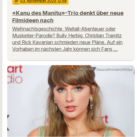
notes
03
. November 2025 12:58
«Kanu des Manitu»-Trio denkt über neue
Filmideen nach
Weihnachtsgeschichte, Weltall-Abenteuer oder
Musketier-Parodie? Bully Herbig, Christian Tramitz
und Rick Kavanian schmieden neue Pläne. Auf ein
Vorhaben im nächsten Jahr können sich Fans …
Foto: Jordan Strauss/Invision/AP/dpa