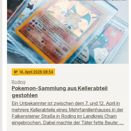
notes
14
. April 2026 08:54
Roding
Pokemon-Sammlung aus Kellerabteil
gestohlen
Ein Unbekannter ist zwischen dem 7. und 12. April in
mehrere Kellerabteile eines Mehrfamilienhauses in der
Falkensteiner Straße in Roding im Landkreis Cham
eingebrochen. Dabei machte der Täter fette Beute: …