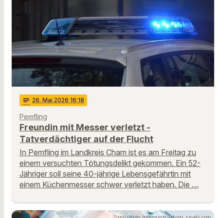
notes
26
. Mai 2026 16:18
Pemfling
Freundin mit Messer verletzt -
Tatverdächtiger auf der Flucht
In Pemfling im Landkreis Cham ist es am Freitag zu
einem versuchten Tötungsdelikt gekommen. Ein 52-
Jähriger soll seine 40-jährige Lebensgefährtin mit
einem Küchenmesser schwer verletzt haben. Die …
Symbolfoto: Introspectivedsgn, pexels.com