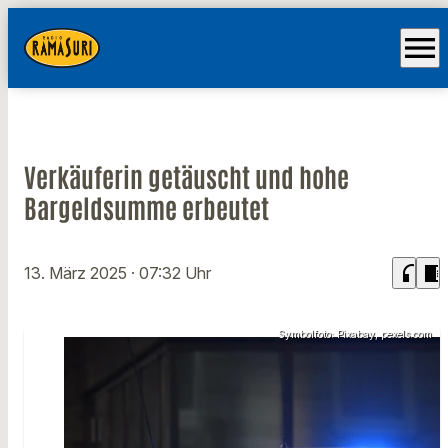
menu
Verkäuferin getäuscht und hohe
Bargeldsumme erbeutet
headphones
chrome_reader_mode
13. März 2025
· 07:32 Uhr
Symbolfoto: Pixabay, pexels.com