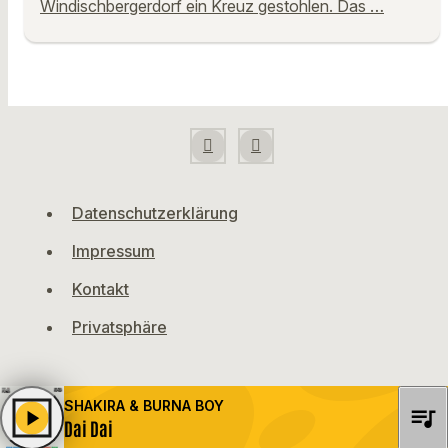
Windischbergerdorf ein Kreuz gestohlen. Das …
Datenschutzerklärung
Impressum
Kontakt
Privatsphäre
SHAKIRA & BURNA BOY
queue_music
play_arrow
Dai Dai