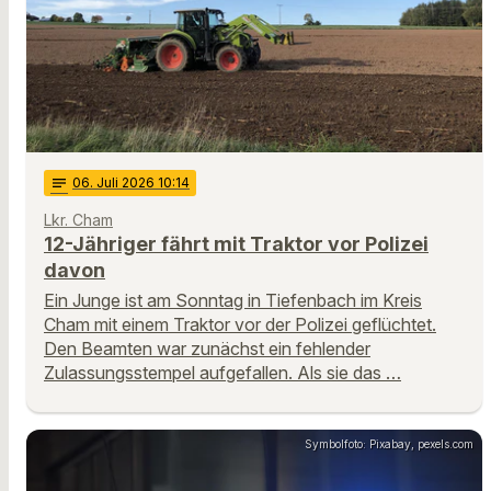
notes
06
. Juli 2026 10:14
Lkr. Cham
12-Jähriger fährt mit Traktor vor Polizei
davon
Ein Junge ist am Sonntag in Tiefenbach im Kreis
Cham mit einem Traktor vor der Polizei geflüchtet.
Den Beamten war zunächst ein fehlender
Zulassungsstempel aufgefallen. Als sie das …
Symbolfoto: Pixabay, pexels.com