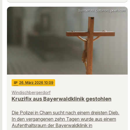
Symbolfoto: Cottonbro, pexels.com
notes
26
. März 2026 10:09
Windischbergerdorf
Kruzifix aus Bayerwaldklinik gestohlen
Die Polizei in Cham sucht nach einem dreisten Dieb.
In den vergangenen zehn Tagen wurde aus einem
Aufenthaltsraum der Bayerwaldklinik in