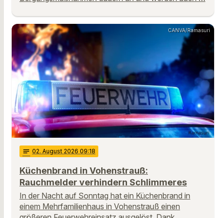
CANVA/Ramasuri
notes
02
. August 2026 09:18
Küchenbrand in Vohenstrauß:
Rauchmelder verhindern Schlimmeres
In der Nacht auf Sonntag hat ein Küchenbrand in
einem Mehrfamilienhaus in Vohenstrauß einen
größeren Feuerwehreinsatz ausgelöst. Dank