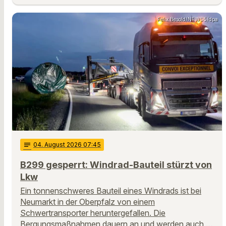
Felix Besold/NEWS5/dpa
notes
04
. August 2026 07:45
B299 gesperrt: Windrad-Bauteil stürzt von
Lkw
Ein tonnenschweres Bauteil eines Windrads ist bei
Neumarkt in der Oberpfalz von einem
Schwertransporter heruntergefallen. Die
Bergungsmaßnahmen dauern an und werden auch …