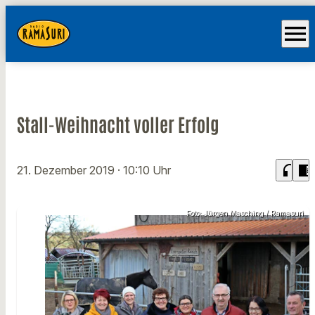
menu
Stall-Weihnacht voller Erfolg
headphones
chrome_reader_mode
21. Dezember 2019
· 10:10 Uhr
Foto: Jürgen Masching / Ramasuri