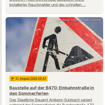
installierter Rauchmelder und des schnellen …
Symbolfoto: Sebastian Göbel, pixelio.de
notes
01
. August 2026 05:47
Baustelle auf der B470: Einbahnstraße in
den Sommerferien
Das Staatliche Bauamt Amberg-Sulzbach saniert
während der Sommerferien die Bundesstraße 470