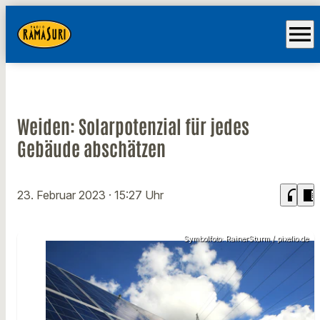
menu
Weiden: Solarpotenzial für jedes
Gebäude abschätzen
headphones
chrome_reader_mode
23. Februar 2023
· 15:27 Uhr
Symbolfoto: RainerSturm / pixelio.de