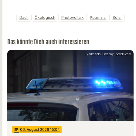
Dach
Ökologisch
Photovoltaik
Potenzial
Solar
Das könnte Dich auch interessieren
Symbolfoto: Pixabay, pexels.com
notes
06
. August 2026 15:04