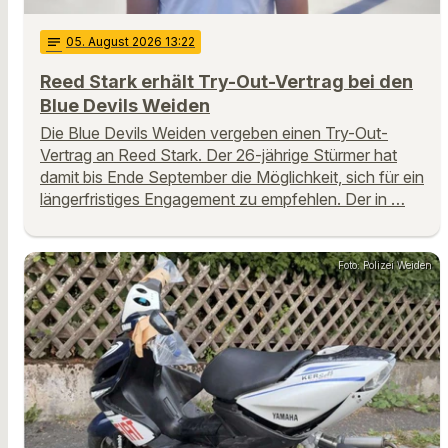
notes
05
. August 2026 13:22
Reed Stark erhält Try-Out-Vertrag bei den
Blue Devils Weiden
Die Blue Devils Weiden vergeben einen Try-Out-
Vertrag an Reed Stark. Der 26-jährige Stürmer hat
damit bis Ende September die Möglichkeit, sich für ein
längerfristiges Engagement zu empfehlen. Der in …
Foto: Polizei Weiden