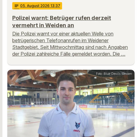
notes
05
. August 2026 13:37
Polizei warnt: Betrüger rufen derzeit
vermehrt in Weiden an
Die Polizei warnt vor einer aktuellen Welle von
betrügerischen Telefonanrufen im Weidener
Stadtgebiet. Seit Mittwochmittag sind nach Angaben
der Polizei zahlreiche Fälle gemeldet worden. Die …
Foto: Blue Devils Weiden