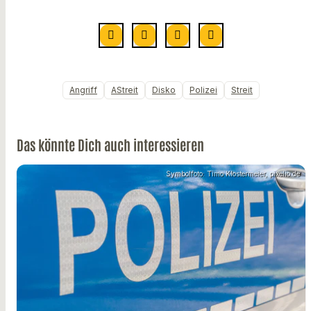
Angriff
AStreit
Disko
Polizei
Streit
Das könnte Dich auch interessieren
Symbolfoto: Timo Klostermeier, pixelio.de