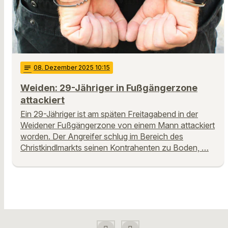
notes
08
. Dezember 2025 10:15
Weiden: 29-Jähriger in Fußgängerzone
attackiert
Ein 29-Jähriger ist am späten Freitagabend in der
Weidener Fußgängerzone von einem Mann attackiert
worden. Der Angreifer schlug im Bereich des
Christkindlmarkts seinen Kontrahenten zu Boden, …