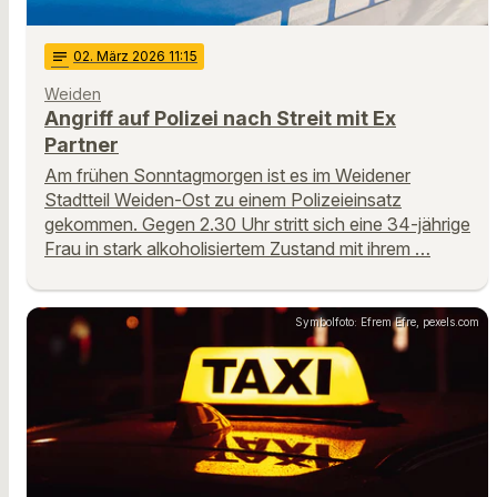
notes
02
. März 2026 11:15
Weiden
Angriff auf Polizei nach Streit mit Ex
Partner
Am frühen Sonntagmorgen ist es im Weidener
Stadtteil Weiden-Ost zu einem Polizeieinsatz
gekommen. Gegen 2.30 Uhr stritt sich eine 34-jährige
Frau in stark alkoholisiertem Zustand mit ihrem …
Symbolfoto: Efrem Efre, pexels.com