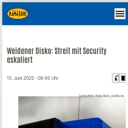
menu
Weidener Disko: Streit mit Security
eskaliert
headphones
chrome_reader_mode
13. Juni 2022
· 08:45 Uhr
Symbolfoto: Petra Bork, pixelio.de