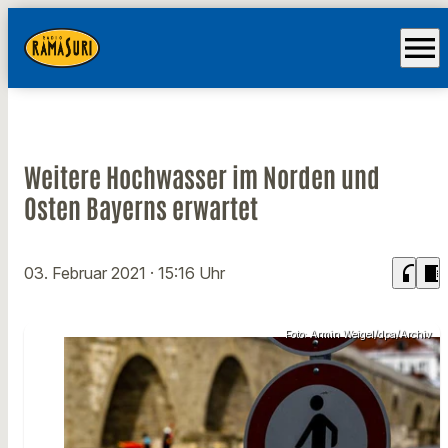
menu
Weitere Hochwasser im Norden und
Osten Bayerns erwartet
headphones
chrome_reader_mode
03. Februar 2021
· 15:16 Uhr
Foto: Armin Weigel/dpa/Archiv