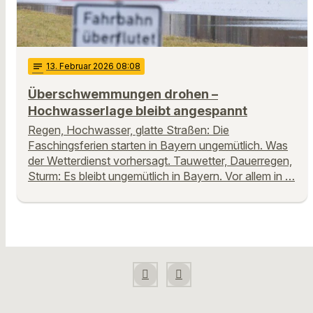
notes
13
. Februar 2026 08:08
Überschwemmungen drohen –
Hochwasserlage bleibt angespannt
Regen, Hochwasser, glatte Straßen: Die
Faschingsferien starten in Bayern ungemütlich. Was
der Wetterdienst vorhersagt. Tauwetter, Dauerregen,
Sturm: Es bleibt ungemütlich in Bayern. Vor allem in …