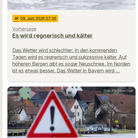
notes
09
. Juni 2026 07:30
Vorhersage
Es wird regnerisch und kälter
Das Wetter wird schlechter: In den kommenden
Tagen wird es regnerisch und sukzessive kälter. Auf
höheren Bergen gibt es sogar Neuschnee. Im Norden
ist es etwas besser. Das Wetter in Bayern wird …
Foto: Pia Bayer/dpa