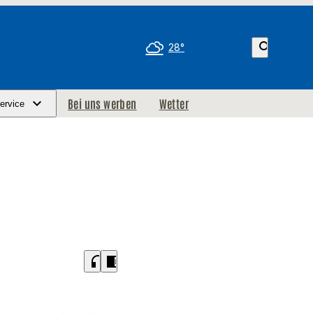
search
28°
Bei uns werben
Wetter
ervice
headphones
chrome_reader_mode