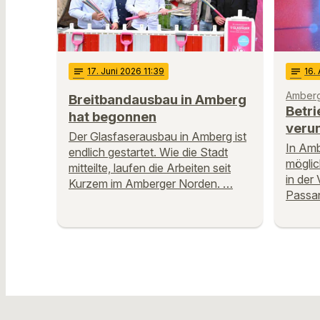
notes
17
. Juni 2026 11:39
notes
16
.
Amber
Breitbandausbau in Amberg
Betri
hat begonnen
verun
Der Glasfaserausbau in Amberg ist
In Amb
endlich gestartet. Wie die Stadt
möglic
mitteilte, laufen die Arbeiten seit
in der
Kurzem im Amberger Norden. …
Passan