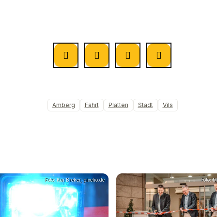
Amberg
Fahrt
Plätten
Stadt
Vils
Foto: Kai Breker, pixelio.de
Foto: M