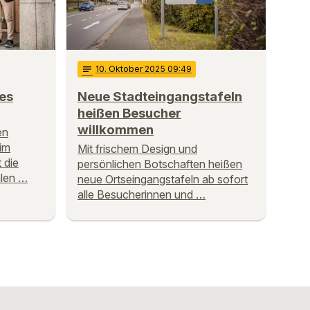
notes
10
. Oktober 2025 09:49
es
Neue Stadteingangstafeln
heißen Besucher
willkommen
en
im
Mit frischem Design und
 die
persönlichen Botschaften heißen
alen …
neue Ortseingangstafeln ab sofort
alle Besucherinnen und …