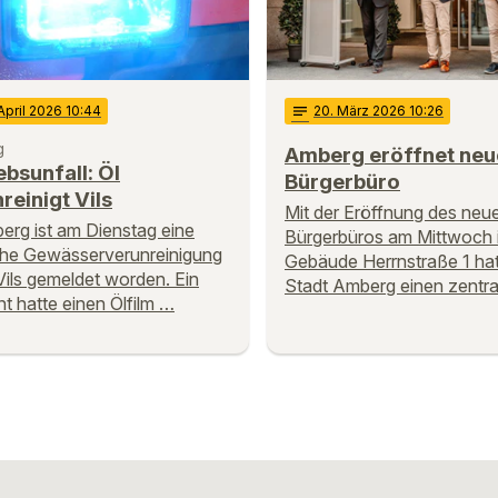
 April 2026 10:44
notes
20
. März 2026 10:26
g
Amberg eröffnet neu
ebsunfall: Öl
Bürgerbüro
reinigt Vils
Mit der Eröffnung des neu
erg ist am Dienstag eine
Bürgerbüros am Mittwoch 
he Gewässerverunreinigung
Gebäude Herrnstraße 1 hat
 Vils gemeldet worden. Ein
Stadt Amberg einen zentr
t hatte einen Ölfilm …