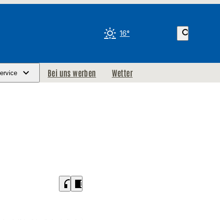
search
16°
Bei uns werben
Wetter
ervice
headphones
chrome_reader_mode