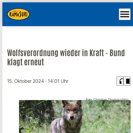
menu
Wolfsverordnung wieder in Kraft - Bund
klagt erneut
headphones
chrome_reader_mode
15. Oktober 2024
· 14:01 Uhr
Foto: Christian Charisius/dpa