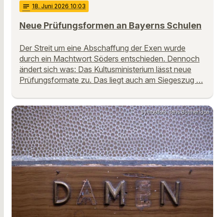
notes
18
. Juni 2026 10:03
Neue Prüfungsformen an Bayerns Schulen
Der Streit um eine Abschaffung der Exen wurde
durch ein Machtwort Söders entschieden. Dennoch
ändert sich was: Das Kultusministerium lässt neue
Prüfungsformate zu. Das liegt auch am Siegeszug …
Symbolfoto: Jens Büttner/dpa