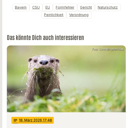
Bayern
CSU
EU
Formfehler
Gericht
Naturschutz
Peinlichkeit
Verordnung
Das könnte Dich auch interessieren
Foto: Lino Mirgeler/dpa
notes
18
. März 2026 17:48