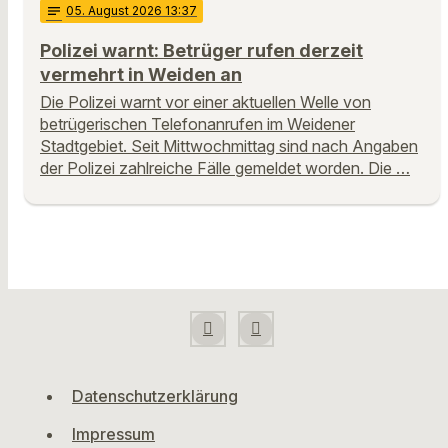
notes
05
. August 2026 13:37
Polizei warnt: Betrüger rufen derzeit
vermehrt in Weiden an
Die Polizei warnt vor einer aktuellen Welle von
betrügerischen Telefonanrufen im Weidener
Stadtgebiet. Seit Mittwochmittag sind nach Angaben
der Polizei zahlreiche Fälle gemeldet worden. Die …
Datenschutzerklärung
Impressum