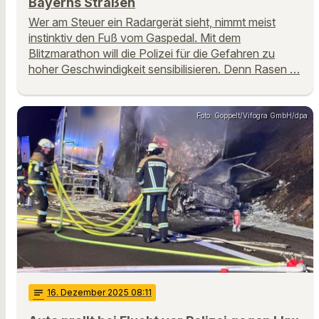
Bayerns Straßen
Wer am Steuer ein Radargerät sieht, nimmt meist
instinktiv den Fuß vom Gaspedal. Mit dem
Blitzmarathon will die Polizei für die Gefahren zu
hoher Geschwindigkeit sensibilisieren. Denn Rasen …
Foto: Goppelt/Vifogra GmbH/dpa
notes
16
. Dezember 2025 08:11