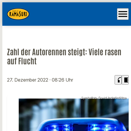
menu
Zahl der Autorennen steigt: Viele rasen
auf Flucht
headphones
chrome_reader_mode
27. Dezember 2022
· 08:26 Uhr
Symbolfoto: David Inderlied/dpa