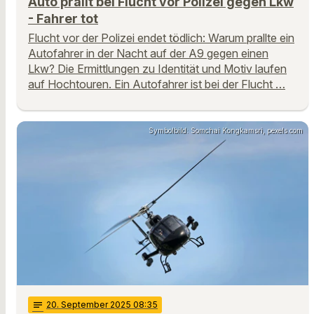
Auto prallt bei Flucht vor Polizei gegen Lkw
- Fahrer tot
Flucht vor der Polizei endet tödlich: Warum prallte ein
Autofahrer in der Nacht auf der A9 gegen einen
Lkw? Die Ermittlungen zu Identität und Motiv laufen
auf Hochtouren. Ein Autofahrer ist bei der Flucht …
Symbolbild: Somchai Kongkamsri, pexels.com
notes
20
. September 2025 08:35