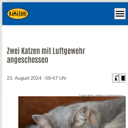
menu
Zwei Katzen mit Luftgewehr
angeschossen
headphones
chrome_reader_mode
23. August 2024
· 09:47 Uhr
Symbolfoto: Helena Dolderer/dpa