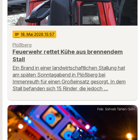
notes
18
. Mai 2026 15:57
Plößberg
Feuerwehr rettet Kühe aus brennendem
Stall
Ein Brand in einer landwirtschaftlichen Stallung hat
am späten Sonntagabend in Plößberg bei
Immenreuth für einen Großeinsatz gesorgt. In dem
Stall befanden sich 15 Rinder, die jedoch …
Foto: Sohrab Taheri-Sohi