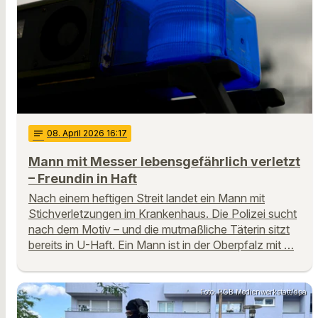
notes
08
. April 2026 16:17
Mann mit Messer lebensgefährlich verletzt
– Freundin in Haft
Nach einem heftigen Streit landet ein Mann mit
Stichverletzungen im Krankenhaus. Die Polizei sucht
nach dem Motiv – und die mutmaßliche Täterin sitzt
bereits in U-Haft. Ein Mann ist in der Oberpfalz mit …
Foto: RGB Medienwerkstatt/dpa