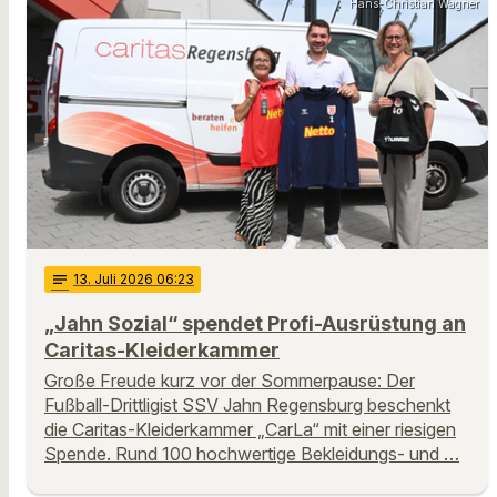
Hans-Christian Wagner
notes
13
. Juli 2026 06:23
„Jahn Sozial“ spendet Profi-Ausrüstung an
Caritas-Kleiderkammer
Große Freude kurz vor der Sommerpause: Der
Fußball-Drittligist SSV Jahn Regensburg beschenkt
die Caritas-Kleiderkammer „CarLa“ mit einer riesigen
Spende. Rund 100 hochwertige Bekleidungs- und …