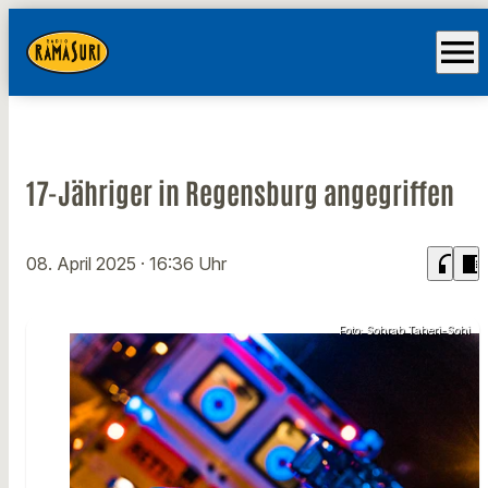
menu
17-Jähriger in Regensburg angegriffen
headphones
chrome_reader_mode
08. April 2025
· 16:36 Uhr
Foto: Sohrab Taheri-Sohi