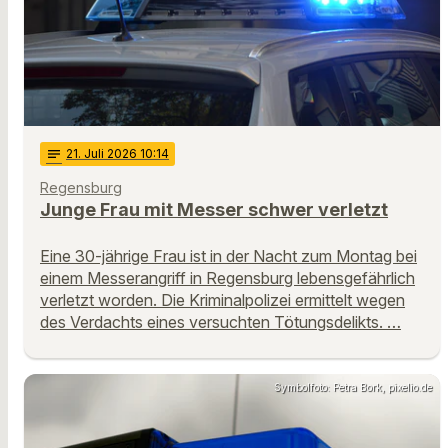
notes
21
. Juli 2026 10:14
Regensburg
Junge Frau mit Messer schwer verletzt
Eine 30-jährige Frau ist in der Nacht zum Montag bei
einem Messerangriff in Regensburg lebensgefährlich
verletzt worden. Die Kriminalpolizei ermittelt wegen
des Verdachts eines versuchten Tötungsdelikts. …
Symbolfoto: Petra Bork, pixelio.de