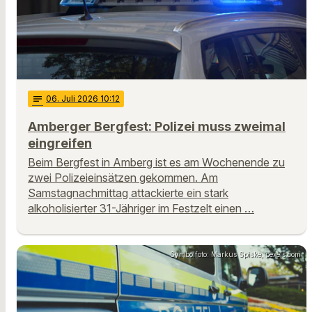
notes
06
. Juli 2026 10:12
Amberger Bergfest: Polizei muss zweimal
eingreifen
Beim Bergfest in Amberg ist es am Wochenende zu
zwei Polizeieinsätzen gekommen. Am
Samstagnachmittag attackierte ein stark
alkoholisierter 31-Jähriger im Festzelt einen …
Symbolfoto: Markus Spiske, pexels.com