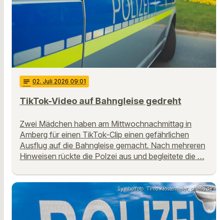
notes
02
. Juli 2026 09:01
TikTok-Video auf Bahngleise gedreht
Zwei Mädchen haben am Mittwochnachmittag in
Amberg für einen TikTok-Clip einen gefährlichen
Ausflug auf die Bahngleise gemacht. Nach mehreren
Hinweisen rückte die Polzei aus und begleitete die …
Symbolfoto: Timo Klostermeier, pixelio.de