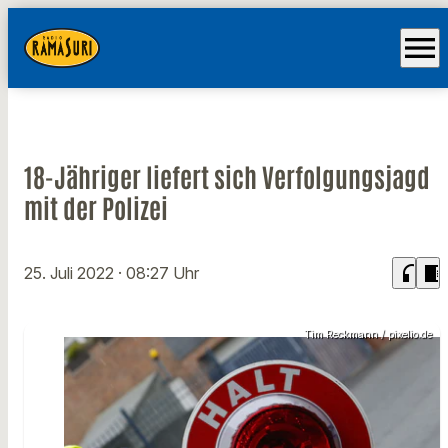
menu
18-Jähriger liefert sich Verfolgungsjagd
mit der Polizei
headphones
chrome_reader_mode
25. Juli 2022
· 08:27 Uhr
Tim Reckmann / pixelio.de