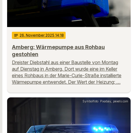
notes
26
. November 2025 14:18
Amberg: Wärmepumpe aus Rohbau
gestohlen
Dreister Diebstahl aus einer Baustelle von Montag
auf Dienstag in Amberg. Dort wurde eine im Keller
eines Rohbaus in der Marie-Curie-Straße installierte
Wärmepumpe entwendet. Der Wert der Heizung: …
Symbolfoto: Pixabay, pexels.com