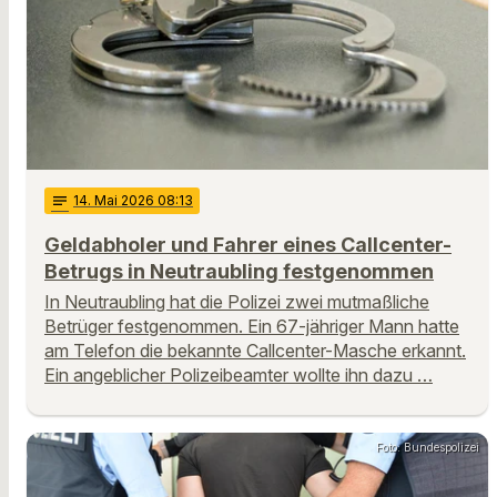
notes
14
. Mai 2026 08:13
Geldabholer und Fahrer eines Callcenter-
Betrugs in Neutraubling festgenommen
In Neutraubling hat die Polizei zwei mutmaßliche
Betrüger festgenommen. Ein 67-jähriger Mann hatte
am Telefon die bekannte Callcenter-Masche erkannt.
Ein angeblicher Polizeibeamter wollte ihn dazu …
Foto: Bundespolizei