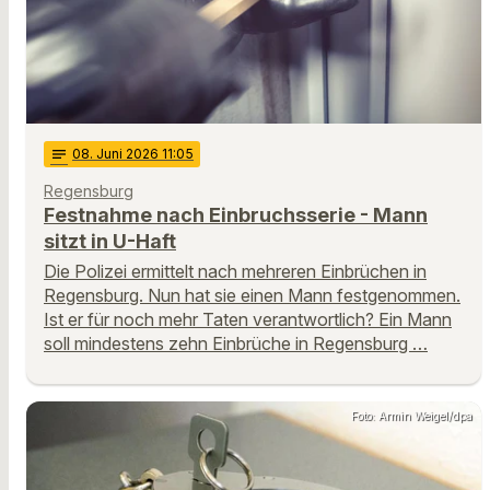
notes
08
. Juni 2026 11:05
Regensburg
Festnahme nach Einbruchsserie - Mann
sitzt in U-Haft
Die Polizei ermittelt nach mehreren Einbrüchen in
Regensburg. Nun hat sie einen Mann festgenommen.
Ist er für noch mehr Taten verantwortlich? Ein Mann
soll mindestens zehn Einbrüche in Regensburg …
Foto: Armin Weigel/dpa