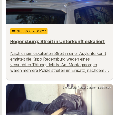
notes
18
. Juni 2026 07:27
Regensburg: Streit in Unterkunft eskaliert
Nach einem eskalierten Streit in einer Asylunterkunft
ermittelt die Kripo Regensburg wegen eines
versuchten Tötungsdelikts. Am Montagmorgen
waren mehrere Polizeistreifen im Einsatz, nachdem …
Symbolfoto: Rafael Classen, pexels.com