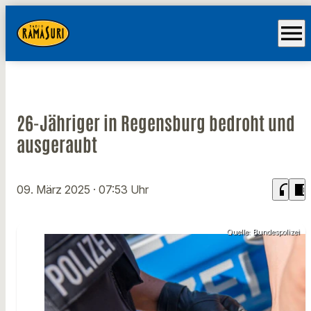
menu
26-Jähriger in Regensburg bedroht und
ausgeraubt
headphones
chrome_reader_mode
09. März 2025
· 07:53 Uhr
Quelle: Bundespolizei