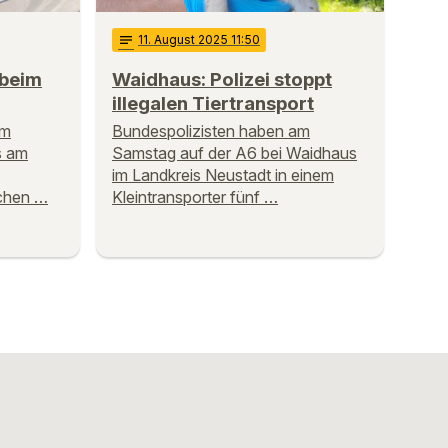
notes
11
. August 2025 11:50
 beim
Waidhaus: Polizei stoppt
illegalen Tiertransport
im
Bundespolizisten haben am
s am
Samstag auf der A6 bei Waidhaus
im Landkreis Neustadt in einem
chen …
Kleintransporter fünf …