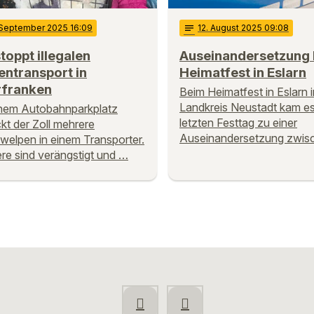
 September 2025 16:09
notes
12
. August 2025 09:08
stoppt illegalen
Auseinandersetzung
ntransport in
Heimatfest in Eslarn
rfranken
Beim Heimatfest in Eslarn 
Landkreis Neustadt kam e
nem Autobahnparkplatz
letzten Festtag zu einer
kt der Zoll mehrere
Auseinandersetzung zwis
elpen in einem Transporter.
ere sind verängstigt und …