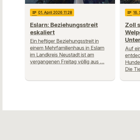
notes
01
. April 2026 11:28
notes
16
.
Eslarn: Beziehungsstreit
Zoll 
eskaliert
Welpe
Unte
Ein heftiger Beziehungsstreit in
einem Mehrfamilienhaus in Eslarn
Auf ei
im Landkreis Neustadt ist am
entdec
vergangenen Freitag völlig aus …
Hundew
Die Ti