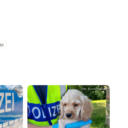
en
eier, pixelio.de
Foto: Bundespolizei