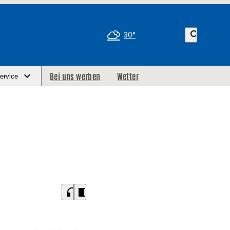
search
30°
Bei uns werben
Wetter
ervice
headphones
chrome_reader_mode