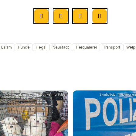
Eslarn
Hunde
illegal
Neustadt
Tierquälerei
Transport
Welp
Foto: Hauptzollamt Schweinfurt/dpa
Symbolfoto: Timo Klosterm