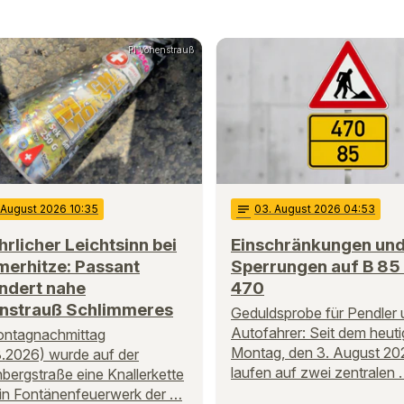
PI Vohenstrauß
. August 2026 10:35
notes
03
. August 2026 04:53
rlicher Leichtsinn bei
Einschränkungen un
erhitze: Passant
Sperrungen auf B 85
ndert nahe
470
nstrauß Schlimmeres
Geduldsprobe für Pendler 
Autofahrer: Seit dem heut
ntagnachmittag
Montag, den 3. August 20
.2026) wurde auf der
laufen auf zwei zentralen
bergstraße eine Knallerkette
in Fontänenfeuerwerk der …