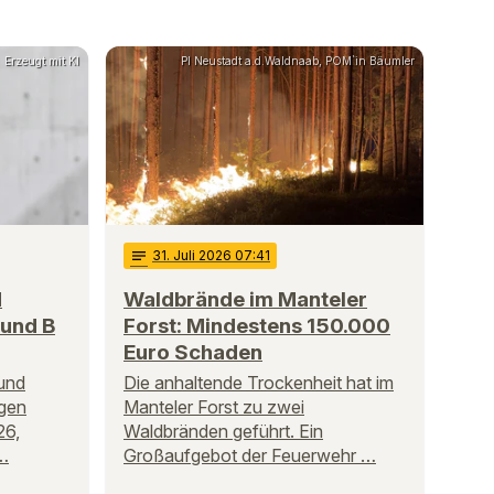
Erzeugt mit KI
PI Neustadt a.d.Waldnaab, POM`in Bäumler
notes
31
. Juli 2026 07:41
d
Waldbrände im Manteler
 und B
Forst: Mindestens 150.000
Euro Schaden
und
Die anhaltende Trockenheit hat im
igen
Manteler Forst zu zwei
26,
Waldbränden geführt. Ein
 …
Großaufgebot der Feuerwehr …