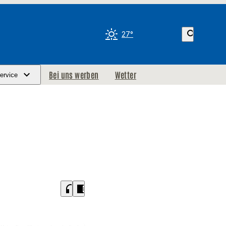
search
27°
Bei uns werben
Wetter
ervice
headphones
chrome_reader_mode