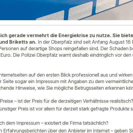
ch gerade vermehrt die Energiekrise zu nutze. Sie biet
und Briketts an.
In der Oberpfalz sind seit Anfang August 16 
ersonen auf derartige Shops reingefallen sind. Der Schaden be
Euro. Die Polizei Oberpfalz warnt deshalb eindringlich vor den
ternetseiten auf den ersten Blick professionell aus und wirke
er Seite sogar ein Impressum mit Angaben zu dem vermeintlichen
chende Hinweise, wie Sie mögliche Betrugsseiten erkennen kö
reise – ist der Preis für die derzeitigen Verhältnisse realistisch
nstiger Preis ist vor allem für derzeit stark gefragte Produkte s
h dem Impressum – existiert die Firma tatsächlich?
 Erfahrungsberichten über den Anbieter im Internet – geben Si