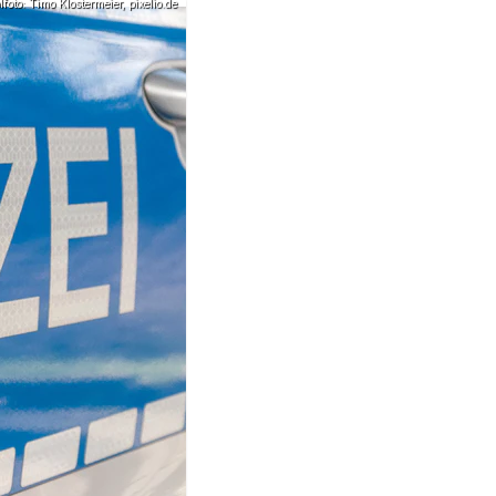
oto: Timo Klostermeier, pixelio.de