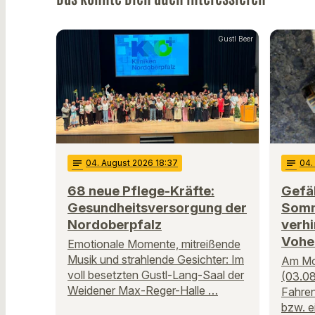
Gustl Beer
notes
04
. August 2026 18:37
notes
04
68 neue Pflege-Kräfte:
Gefäh
Gesundheitsversorgung der
Somm
Nordoberpfalz
verhi
Vohe
Emotionale Momente, mitreißende
Musik und strahlende Gesichter: Im
Am Mo
voll besetzten Gustl-Lang-Saal der
(03.08
Weidener Max-Reger-Halle …
Fahren
bzw. e