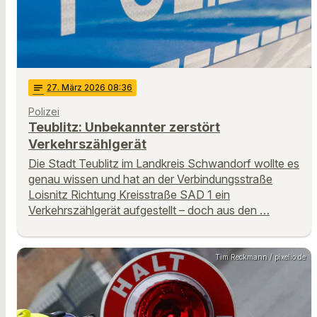
notes
27
. März 2026 08:36
Polizei
Teublitz: Unbekannter zerstört
Verkehrszählgerät
Die Stadt Teublitz im Landkreis Schwandorf wollte es
genau wissen und hat an der Verbindungsstraße
Loisnitz Richtung Kreisstraße SAD 1 ein
Verkehrszählgerät aufgestellt – doch aus den …
Tim Reckmann / pixelio.de