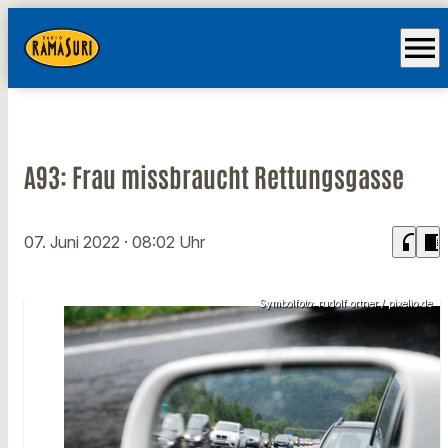
menu
A93: Frau missbraucht Rettungsgasse
headphones
chrome_reader_mode
07. Juni 2022
· 08:02 Uhr
Symbolfoto: rudolf ortner / pixelio.de