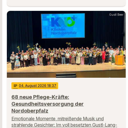
Gustl Beer
notes
04
. August 2026 18:37
68 neue Pflege-Kräfte:
Gesundheitsversorgung der
Nordoberpfalz
Emotionale Momente, mitreißende Musik und
strahlende Gesichter: Im voll besetzten Gustl-Lang-