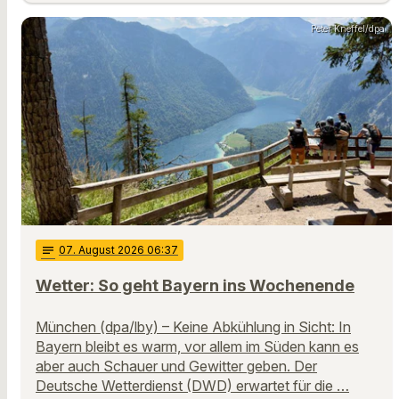
Peter Kneffel/dpa
notes
07
. August 2026 06:37
Wetter: So geht Bayern ins Wochenende
München (dpa/lby) – Keine Abkühlung in Sicht: In
Bayern bleibt es warm, vor allem im Süden kann es
aber auch Schauer und Gewitter geben. Der
Deutsche Wetterdienst (DWD) erwartet für die …