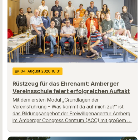
notes
04
. August 2026 18:31
Rüstzeug für das Ehrenamt: Amberger
Vereinsschule feiert erfolgreichen Auftakt
Mit dem ersten Modul „Grundlagen der
Vereinsführung – Was kommt da auf mich zu?“ ist
das Bildungsangebot der Freiwilligenagentur Amberg
im Amberger Congress Centrum (ACC) mit großem …