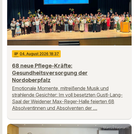
notes
04
. August 2026 18:37
68 neue Pflege-Kräfte:
Gesundheitsversorgung der
Nordoberpfalz
Emotionale Momente, mitreißende Musik und
strahlende Gesichter: Im voll besetzten Gustl-Lang-
Saal der Weidener Max-Reger-Halle feierten 68
Absolventinnen und Absolventen der …
Marcus Rebmann