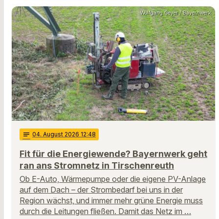
Wolfgang Geyer / Bayernwerk
notes
04
. August 2026 12:48
Fit für die Energiewende? Bayernwerk geht
ran ans Stromnetz in Tirschenreuth
Ob E-Auto, Wärmepumpe oder die eigene PV-Anlage
auf dem Dach – der Strombedarf bei uns in der
Region wächst, und immer mehr grüne Energie muss
durch die Leitungen fließen. Damit das Netz im …