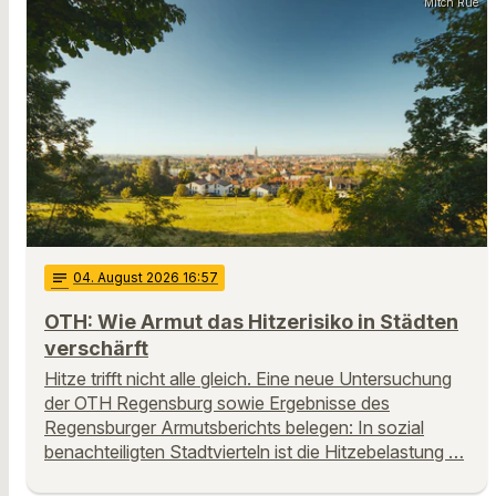
Mitch Rue
notes
04
. August 2026 16:57
OTH: Wie Armut das Hitzerisiko in Städten
verschärft
Hitze trifft nicht alle gleich. Eine neue Untersuchung
der OTH Regensburg sowie Ergebnisse des
Regensburger Armutsberichts belegen: In sozial
benachteiligten Stadtvierteln ist die Hitzebelastung …