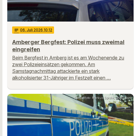
notes
06
. Juli 2026 10:12
Amberger Bergfest: Polizei muss zweimal
eingreifen
Beim Bergfest in Amberg ist es am Wochenende zu
zwei Polizeieinsätzen gekommen. Am
Samstagnachmittag attackierte ein stark
alkoholisierter 31-Jähriger im Festzelt einen …
Symbolfoto: Markus Spiske, pexels.com