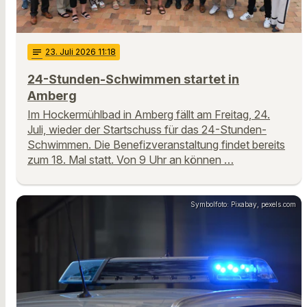
notes
23
. Juli 2026 11:18
24-Stunden-Schwimmen startet in
Amberg
Im Hockermühlbad in Amberg fällt am Freitag, 24.
Juli, wieder der Startschuss für das 24-Stunden-
Schwimmen. Die Benefizveranstaltung findet bereits
zum 18. Mal statt. Von 9 Uhr an können …
Symbolfoto: Pixabay, pexels.com