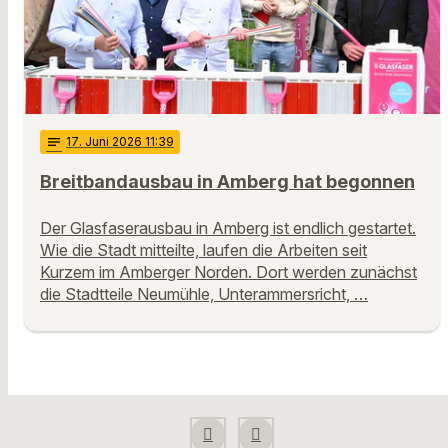
notes
17
. Juni 2026 11:39
Breitbandausbau in Amberg hat begonnen
Der Glasfaserausbau in Amberg ist endlich gestartet.
Wie die Stadt mitteilte, laufen die Arbeiten seit
Kurzem im Amberger Norden. Dort werden zunächst
die Stadtteile Neumühle, Unterammersricht, …