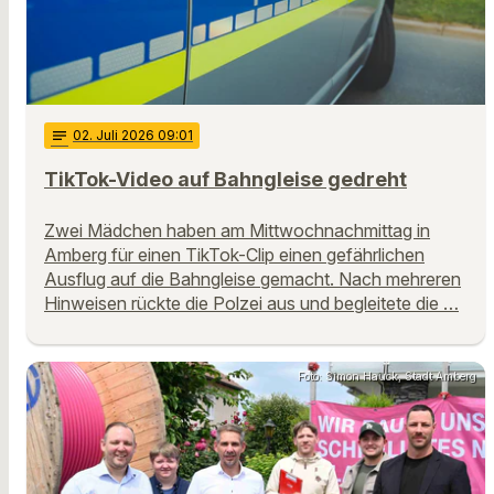
notes
02
. Juli 2026 09:01
TikTok-Video auf Bahngleise gedreht
Zwei Mädchen haben am Mittwochnachmittag in
Amberg für einen TikTok-Clip einen gefährlichen
Ausflug auf die Bahngleise gemacht. Nach mehreren
Hinweisen rückte die Polzei aus und begleitete die …
Foto: Simon Hauck, Stadt Amberg