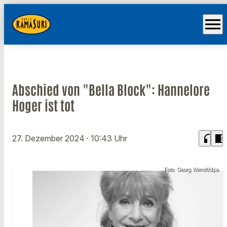
menu
Abschied von "Bella Block": Hannelore
Hoger ist tot
headphones
chrome_reader_mode
27. Dezember 2024
· 10:43 Uhr
Foto: Georg Wendt/dpa