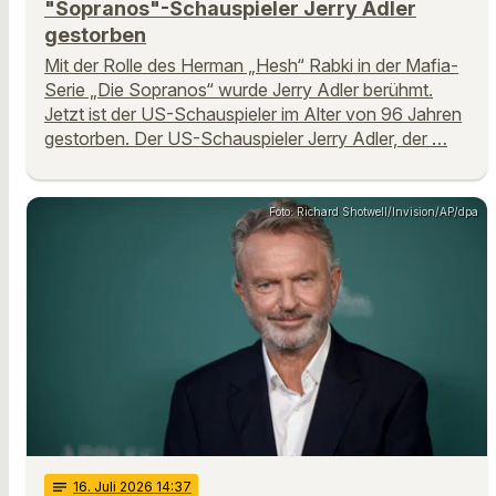
"Sopranos"-Schauspieler Jerry Adler
gestorben
Mit der Rolle des Herman „Hesh“ Rabki in der Mafia-
Serie „Die Sopranos“ wurde Jerry Adler berühmt.
Jetzt ist der US-Schauspieler im Alter von 96 Jahren
gestorben. Der US-Schauspieler Jerry Adler, der …
Foto: Richard Shotwell/Invision/AP/dpa
notes
16
. Juli 2026 14:37