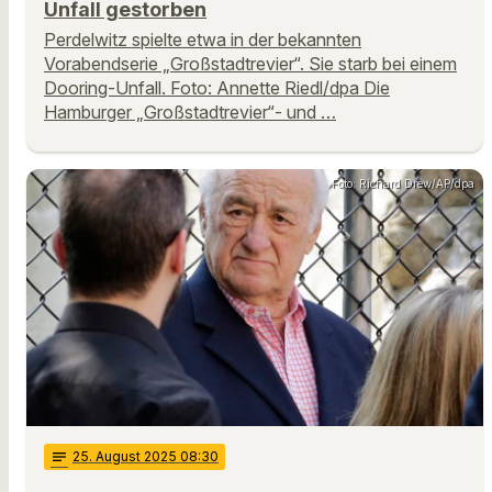
Unfall gestorben
Perdelwitz spielte etwa in der bekannten
Vorabendserie „Großstadtrevier“. Sie starb bei einem
Dooring-Unfall. Foto: Annette Riedl/dpa Die
Hamburger „Großstadtrevier“- und …
Foto: Richard Drew/AP/dpa
notes
25
. August 2025 08:30