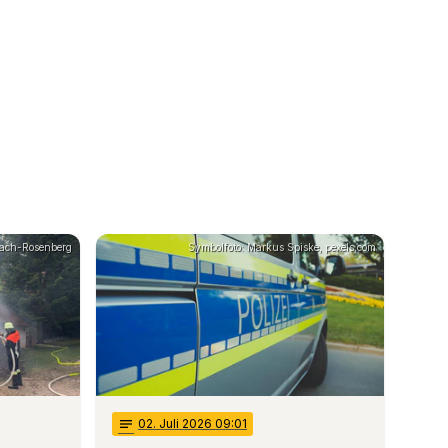
zbach-Rosenberg
Symbolfoto: Markus Spiske, pexels.com
notes
02
. Juli 2026 09:01