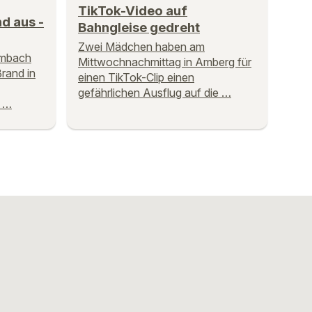
TikTok-Video auf
d aus -
Bahngleise gedreht
Zwei Mädchen haben am
imbach
Mittwochnachmittag in Amberg für
rand in
einen TikTok-Clip einen
gefährlichen Ausflug auf die …
 …