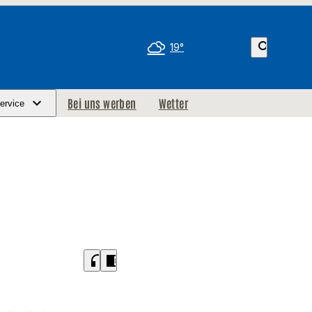
search
19°
Bei uns werben
Wetter
ervice
headphones
chrome_reader_mode