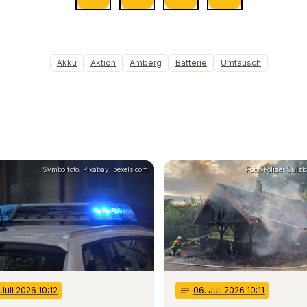
Akku
Aktion
Amberg
Batterie
Umtausch
Symbolfoto: Pixabay, pexels.com
Foto: Polizei Sul
 Juli 2026 10:12
notes
06
. Juli 2026 10:11