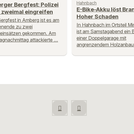
Hahnbach
ger Bergfest: Polizei
E-Bike-Akku löst Bran
 zweimal eingreifen
Hoher Schaden
ergfest in Amberg ist es am
In Hahnbach im Ortsteil M
nende zu zwei
ist am Samstagabend ein B
eieinsätzen gekommen. Am
einer Doppelgarage mit
gnachmittag attackierte …
angrenzendem Holzanbau