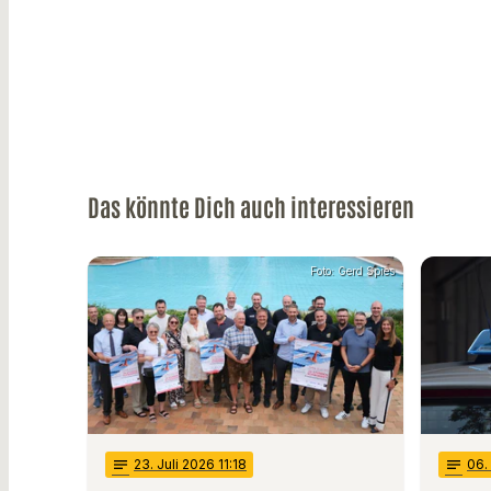
Das könnte Dich auch interessieren
Foto: Gerd Spies
notes
23
. Juli 2026 11:18
notes
06
.