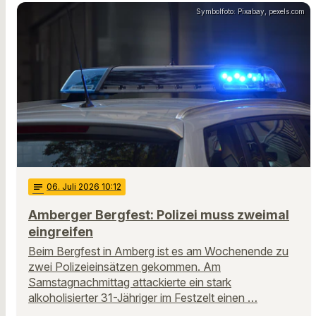
Symbolfoto: Pixabay, pexels.com
notes
06
. Juli 2026 10:12
Amberger Bergfest: Polizei muss zweimal
eingreifen
Beim Bergfest in Amberg ist es am Wochenende zu
zwei Polizeieinsätzen gekommen. Am
Samstagnachmittag attackierte ein stark
alkoholisierter 31-Jähriger im Festzelt einen …