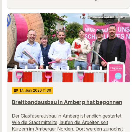
Foto: Simon Hauck, Stadt Amberg
notes
17
. Juni 2026 11:39
Breitbandausbau in Amberg hat begonnen
Der Glasfaserausbau in Amberg ist endlich gestartet.
Wie die Stadt mitteilte, laufen die Arbeiten seit
Kurzem im Amberger Norden. Dort werden zunächst