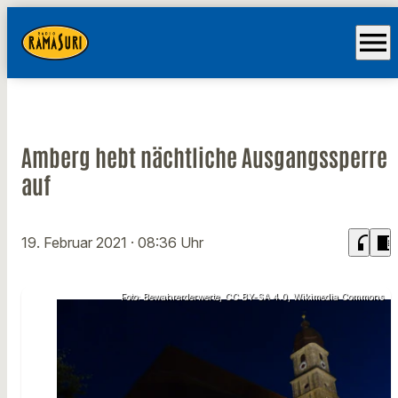
menu
Amberg hebt nächtliche Ausgangssperre
auf
headphones
chrome_reader_mode
19. Februar 2021
· 08:36 Uhr
Foto: Bewahrerderwerte, CC BY-SA 4.0, Wikimedia Commons