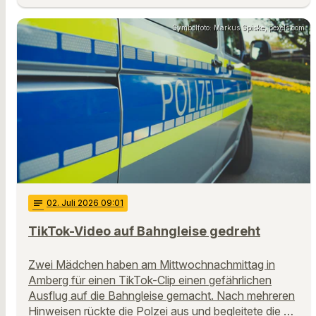
Symbolfoto: Markus Spiske, pexels.com
notes
02
. Juli 2026 09:01
TikTok-Video auf Bahngleise gedreht
Zwei Mädchen haben am Mittwochnachmittag in
Amberg für einen TikTok-Clip einen gefährlichen
Ausflug auf die Bahngleise gemacht. Nach mehreren
Hinweisen rückte die Polzei aus und begleitete die …