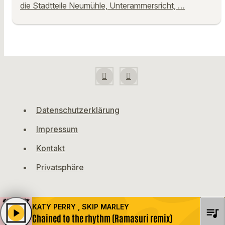
die Stadtteile Neumühle, Unterammersricht, …
Datenschutzerklärung
Impressum
Kontakt
Privatsphäre
KATY PERRY , SKIP MARLEY
queue_music
play_arrow
Chained to the rhythm (Ramasuri remix)