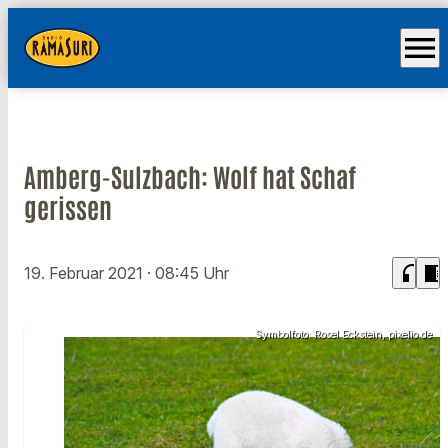
menu
Amberg-Sulzbach: Wolf hat Schaf
gerissen
headphones
chrome_reader_mode
19. Februar 2021
· 08:45 Uhr
Symbolfoto: Rosel Eckstein, pixelio.de