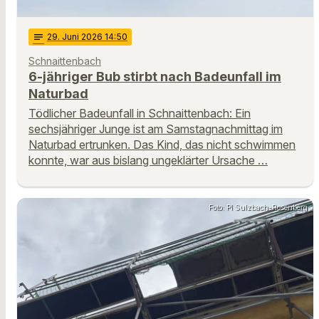
notes
29
. Juni 2026 14:50
Schnaittenbach
6-jähriger Bub stirbt nach Badeunfall im
Naturbad
Tödlicher Badeunfall in Schnaittenbach: Ein
sechsjähriger Junge ist am Samstagnachmittag im
Naturbad ertrunken. Das Kind, das nicht schwimmen
konnte, war aus bislang ungeklärter Ursache …
Foto: PI Sulzbach-Rosenberg