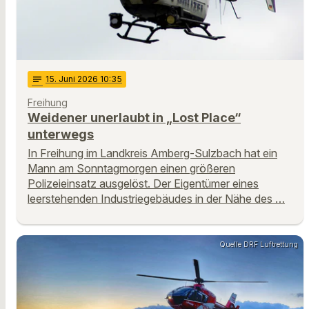
notes
15
. Juni 2026 10:35
Freihung
Weidener unerlaubt in „Lost Place“
unterwegs
In Freihung im Landkreis Amberg-Sulzbach hat ein
Mann am Sonntagmorgen einen größeren
Polizeieinsatz ausgelöst. Der Eigentümer eines
leerstehenden Industriegebäudes in der Nähe des …
Quelle DRF Luftrettung