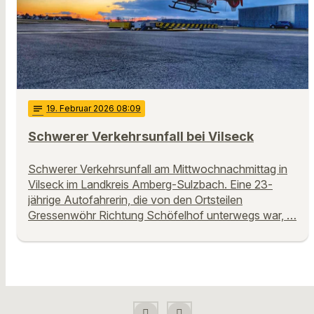
notes
19
. Februar 2026 08:09
Schwerer Verkehrsunfall bei Vilseck
Schwerer Verkehrsunfall am Mittwochnachmittag in
Vilseck im Landkreis Amberg-Sulzbach. Eine 23-
jährige Autofahrerin, die von den Ortsteilen
Gressenwöhr Richtung Schöfelhof unterwegs war, …