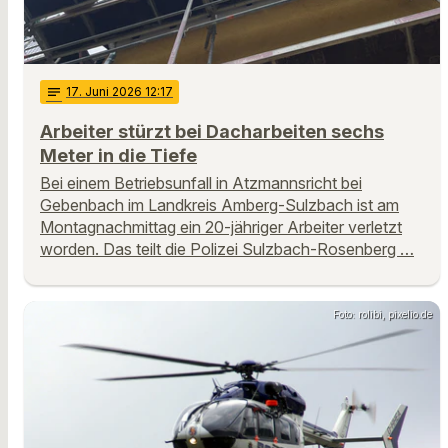
notes
17
. Juni 2026 12:17
Arbeiter stürzt bei Dacharbeiten sechs
Meter in die Tiefe
Bei einem Betriebsunfall in Atzmannsricht bei
Gebenbach im Landkreis Amberg-Sulzbach ist am
Montagnachmittag ein 20-jähriger Arbeiter verletzt
worden. Das teilt die Polizei Sulzbach-Rosenberg …
Foto: rolibi, pixelio.de