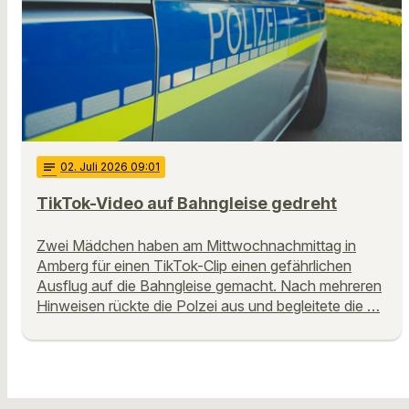
notes
02
. Juli 2026 09:01
TikTok-Video auf Bahngleise gedreht
Zwei Mädchen haben am Mittwochnachmittag in
Amberg für einen TikTok-Clip einen gefährlichen
Ausflug auf die Bahngleise gemacht. Nach mehreren
Hinweisen rückte die Polzei aus und begleitete die …