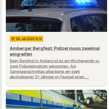
notes
06
. Juli 2026 10:12
Amberger Bergfest: Polizei muss zweimal
eingreifen
Beim Bergfest in Amberg ist es am Wochenende zu
zwei Polizeieinsätzen gekommen. Am
Samstagnachmittag attackierte ein stark
alkoholisierter 31-Jähriger im Festzelt einen …
Symbolfoto: Markus Spiske, pexels.com