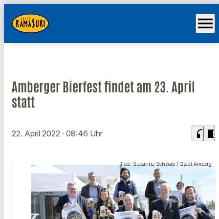
menu
Amberger Bierfest findet am 23. April
statt
headphones
chrome_reader_mode
22. April 2022
· 08:46 Uhr
Foto: Susanne Schwab / Stadt Amberg