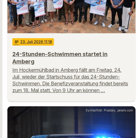
notes
23
. Juli 2026 11:18
24-Stunden-Schwimmen startet in
Amberg
Im Hockermühlbad in Amberg fällt am Freitag, 24.
Juli, wieder der Startschuss für das 24-Stunden-
Schwimmen. Die Benefizveranstaltung findet bereits
zum 18. Mal statt. Von 9 Uhr an können …
Symbolfoto: Pixabay, pexels.com