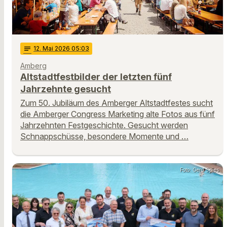
notes
12
. Mai 2026 05:03
Amberg
Altstadtfestbilder der letzten fünf
Jahrzehnte gesucht
Zum 50. Jubiläum des Amberger Altstadtfestes sucht
die Amberger Congress Marketing alte Fotos aus fünf
Jahrzehnten Festgeschichte. Gesucht werden
Schnappschüsse, besondere Momente und …
Foto: Gerd Spies