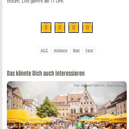
Boum. Los geht’s ab 11 Uhr.
ACC
Amberg
Bier
Fest
Das könnte Dich auch interessieren
Foto: Michael Golinski, Stadt Amberg