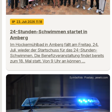
notes
23
. Juli 2026 11:18
24-Stunden-Schwimmen startet in
Amberg
Im Hockermühlbad in Amberg fällt am Freitag, 24.
Juli, wieder der Startschuss für das 24-Stunden-
Schwimmen. Die Benefizveranstaltung findet bereits
zum 18. Mal statt. Von 9 Uhr an können …
Symbolfoto: Pixabay, pexels.com