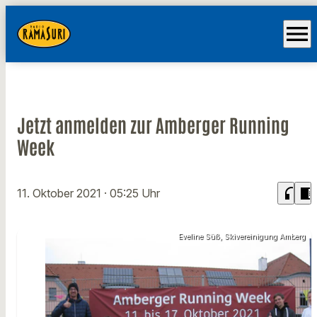
menu
Jetzt anmelden zur Amberger Running
Week
headphones
chrome_reader_mode
11. Oktober 2021
· 05:25 Uhr
Eveline Süß, Skivereinigung Amberg