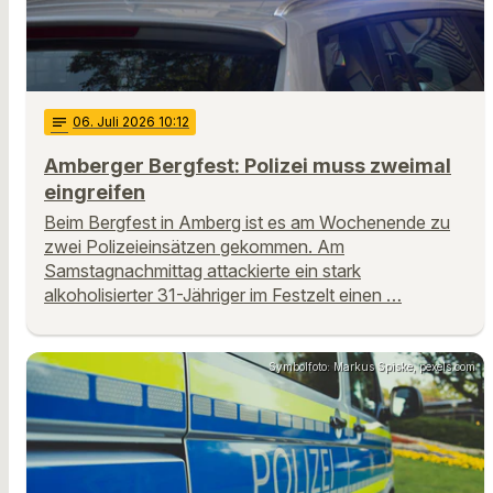
notes
06
. Juli 2026 10:12
Amberger Bergfest: Polizei muss zweimal
eingreifen
Beim Bergfest in Amberg ist es am Wochenende zu
zwei Polizeieinsätzen gekommen. Am
Samstagnachmittag attackierte ein stark
alkoholisierter 31-Jähriger im Festzelt einen …
Symbolfoto: Markus Spiske, pexels.com