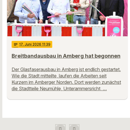
notes
17
. Juni 2026 11:39
Breitbandausbau in Amberg hat begonnen
Der Glasfaserausbau in Amberg ist endlich gestartet.
Wie die Stadt mitteilte, laufen die Arbeiten seit
Kurzem im Amberger Norden. Dort werden zunächst
die Stadtteile Neumühle, Unterammersricht, …