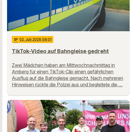
notes
02
. Juli 2026 09:01
TikTok-Video auf Bahngleise gedreht
Zwei Mädchen haben am Mittwochnachmittag in
Amberg für einen TikTok-Clip einen gefährlichen
Ausflug auf die Bahngleise gemacht. Nach mehreren
Hinweisen rückte die Polzei aus und begleitete die …
Foto: Simon Hauck, Stadt Amberg