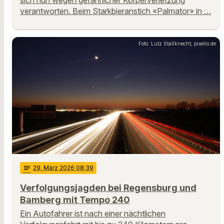
verantworten. Beim Starkbieranstich «Palmator» in …
Foto: Lutz Stallknecht, pixelio.de
notes
29
. März 2026 08:39
Verfolgungsjagden bei Regensburg und
Bamberg mit Tempo 240
Ein Autofahrer ist nach einer nächtlichen