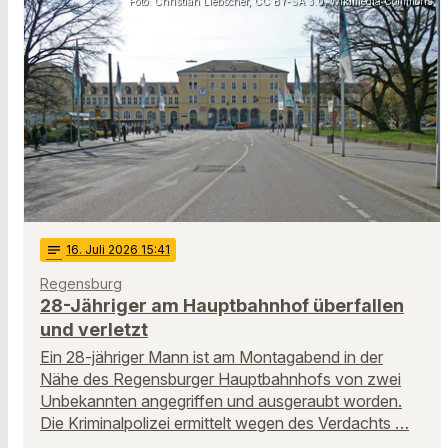
Foto: Christian Liebscher, CC BY-SA 3.0, Wikimedia Commons
notes
16
. Juli 2026 15:41
Regensburg
28-Jähriger am Hauptbahnhof überfallen
und verletzt
Ein 28-jähriger Mann ist am Montagabend in der
Nähe des Regensburger Hauptbahnhofs von zwei
Unbekannten angegriffen und ausgeraubt worden.
Die Kriminalpolizei ermittelt wegen des Verdachts …