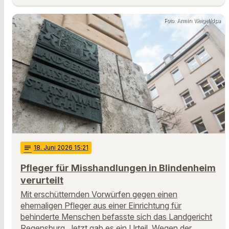
Foto: Armin Weigel/dpa
notes
18
. Juni 2026 15:21
Pfleger für Misshandlungen in Blindenheim
verurteilt
Mit erschütternden Vorwürfen gegen einen
ehemaligen Pfleger aus einer Einrichtung für
behinderte Menschen befasste sich das Landgericht
Regensburg. Jetzt gab es ein Urteil. Wegen der …