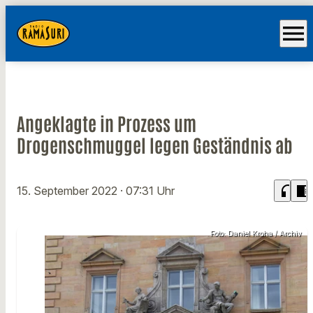
menu
Angeklagte in Prozess um
Drogenschmuggel legen Geständnis ab
headphones
chrome_reader_mode
15. September 2022
· 07:31 Uhr
Foto: Daniel Kroha / Archiv