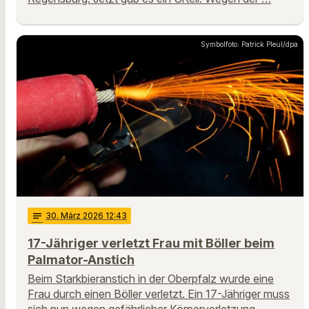
Symbolfoto: Patrick Pleul/dpa
notes
30
. März 2026 12:43
17-Jähriger verletzt Frau mit Böller beim
Palmator-Anstich
Beim Starkbieranstich in der Oberpfalz wurde eine
Frau durch einen Böller verletzt. Ein 17-Jähriger muss
sich nun wegen gefährlicher Körperverletzung