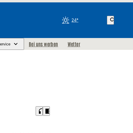
search
24°
Bei uns werben
Wetter
ervice
headphones
chrome_reader_mode