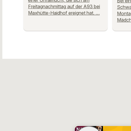
einer Unfallflucht, die sich am
Bei ei
Freitagnachmittag auf der A93 bei
Schwar
Maxhütte-Haidhof ereignet hat. …
Montag
Mädche