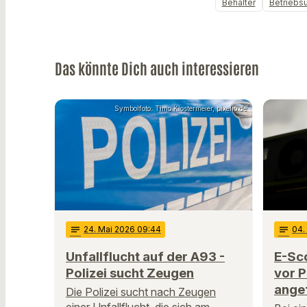
Behälter
Betriebsu
Das könnte Dich auch interessieren
Symbolfoto: Timo Klostermeier, pixelio.de
notes
24
. Mai 2026 09:44
notes
04
.
Unfallflucht auf der A93 -
E-Sco
Polizei sucht Zeugen
vor P
ange
Die Polizei sucht nach Zeugen