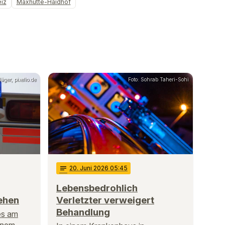
iz
Maxhütte-Haidhof
äger, pixelio.de
Foto: Sohrab Taheri-Sohi
notes
20
. Juni 2026 05:45
Lebensbedrohlich
ehen
Verletzter verweigert
Behandlung
es am