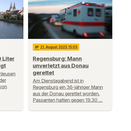
notes
21
. August 2025 15:05
 Liter
Regensburg: Mann
ngt
unverletzt aus Donau
gerettet
hleusen
der
Am Dienstagabend ist in
 von
Regensburg ein 36-jähriger Mann
aus der Donau gerettet worden.
Passanten hatten gegen 19.30 …