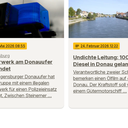
 Mai 2026 08:55
notes
24
. Februar 2026 12:22
sburg
Undichte Leitung: 100
rwerk am Donauufer
Diesel in Donau gela
ndet
Verantwortliche zweier Sc
gensburger Donauufer hat
bemerken einen Ölfilm auf 
ruppe mit einem illegalen
Donau. Der Kraftstoff soll
erk für einen Polizeieinsatz
einem Gütermotorschiff …
t. Zwischen Steinerner …