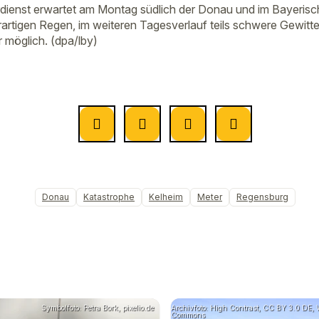
dienst erwartet am Montag südlich der Donau und im Bayeris
rtigen Regen, im weiteren Tagesverlauf teils schwere Gewitter
 möglich. (dpa/lby)
Donau
Katastrophe
Kelheim
Meter
Regensburg
Symbolfoto: Petra Bork, pixelio.de
Archivfoto: High Contrast, CC BY 3.0 DE,
Commons