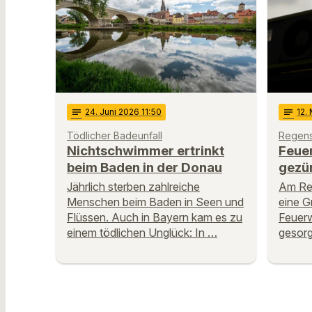
notes
24
. Juni 2026 11:50
notes
12
.
Tödlicher Badeunfall
Regen
Nichtschwimmer ertrinkt
Feue
beim Baden in der Donau
gezü
Jährlich sterben zahlreiche
Am Re
Menschen beim Baden in Seen und
eine G
Flüssen. Auch in Bayern kam es zu
Feuerw
einem tödlichen Unglück: In …
gesorg