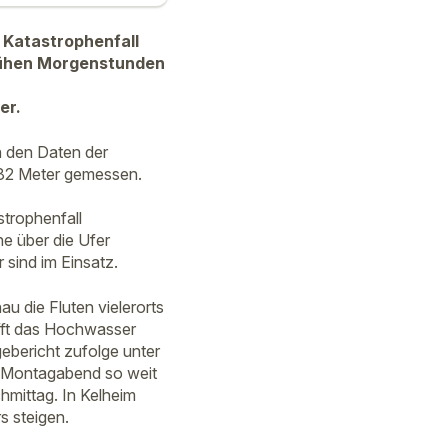
 Katastrophenfall
rühen Morgenstunden
er.
h den Daten der
82 Meter gemessen.
trophenfall
e über die Ufer
sind im Einsatz.
 die Fluten vielerorts
fft das Hochwasser
ebericht zufolge unter
m Montagabend so weit
mittag. In Kelheim
s steigen.