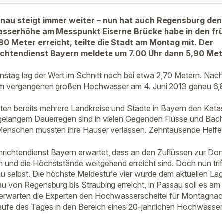
nau steigt immer weiter – nun hat auch Regensburg den
asserhöhe am Messpunkt Eiserne Brücke habe in den f
80 Meter erreicht, teilte die Stadt am Montag mit. Der
htendienst Bayern meldete um 7.00 Uhr dann 5,90 Met
stag lag der Wert im Schnitt noch bei etwa 2,70 Metern. Nac
m vergangenen großen Hochwasser am 4. Juni 2013 genau 6,
n bereits mehrere Landkreise und Städte in Bayern den Katas
gelangem Dauerregen sind in vielen Gegenden Flüsse und Bäch
enschen mussten ihre Häuser verlassen. Zehntausende Helfer 
chtendienst Bayern erwartet, dass an den Zuflüssen zur Donau
und die Höchststände weitgehend erreicht sind. Doch nun tri
selbst. Die höchste Meldestufe vier wurde dem aktuellen Lag
 von Regensburg bis Straubing erreicht, in Passau soll es a
erwarten die Experten den Hochwasserscheitel für Montagnach
aufe des Tages in den Bereich eines 20-jährlichen Hochwasser