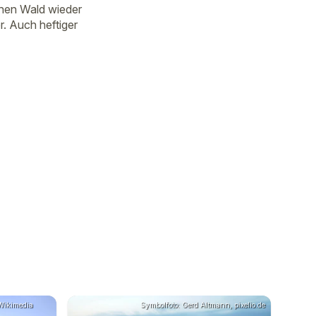
chen Wald wieder
. Auch heftiger
 Wikimedia
Symbolfoto: Gerd Altmann, pixelio.de