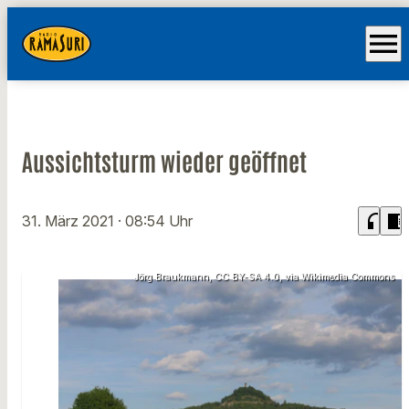
menu
Aussichtsturm wieder geöffnet
headphones
chrome_reader_mode
31. März 2021
· 08:54 Uhr
Jörg Braukmann, CC BY-SA 4.0, via Wikimedia Commons