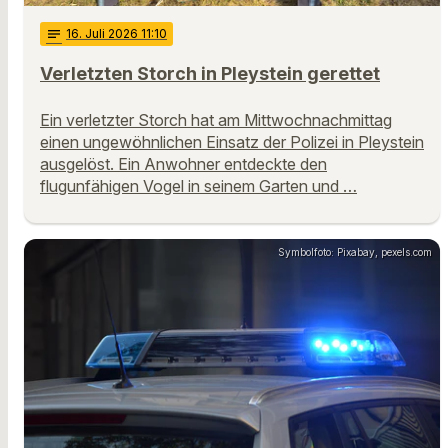
notes
16
. Juli 2026 11:10
Verletzten Storch in Pleystein gerettet
Ein verletzter Storch hat am Mittwochnachmittag
einen ungewöhnlichen Einsatz der Polizei in Pleystein
ausgelöst. Ein Anwohner entdeckte den
flugunfähigen Vogel in seinem Garten und …
Symbolfoto: Pixabay, pexels.com