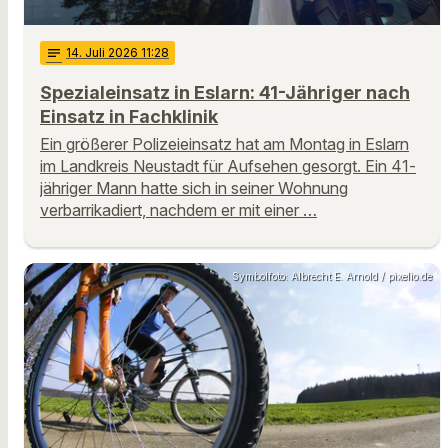
notes
14
. Juli 2026 11:28
Spezialeinsatz in Eslarn: 41-Jähriger nach
Einsatz in Fachklinik
Ein größerer Polizeieinsatz hat am Montag in Eslarn
im Landkreis Neustadt für Aufsehen gesorgt. Ein 41-
jähriger Mann hatte sich in seiner Wohnung
verbarrikadiert, nachdem er mit einer …
Symbolfoto: Albrecht E. Arnold / pixelio.de