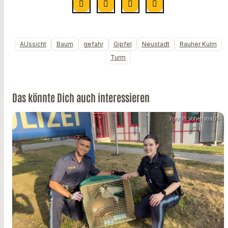
AUssicht
Baum
gefahr
Gipfel
Neustadt
Rauher Kulm
Turm
Das könnte Dich auch interessieren
Foto: PI Vohenstrauß