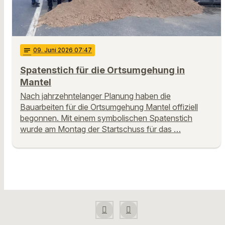
notes
09
. Juni 2026 07:47
Spatenstich für die Ortsumgehung in
Mantel
Nach jahrzehntelanger Planung haben die
Bauarbeiten für die Ortsumgehung Mantel offiziell
begonnen. Mit einem symbolischen Spatenstich
wurde am Montag der Startschuss für das …