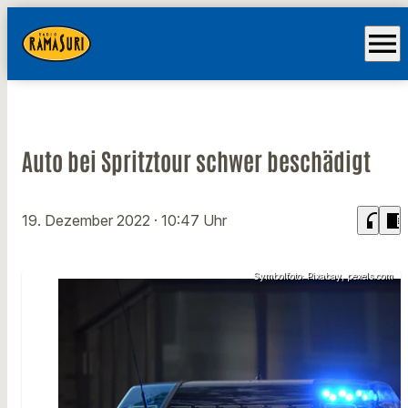
menu
Auto bei Spritztour schwer beschädigt
headphones
chrome_reader_mode
19. Dezember 2022
· 10:47 Uhr
Symbolfoto: Pixabay, pexels.com