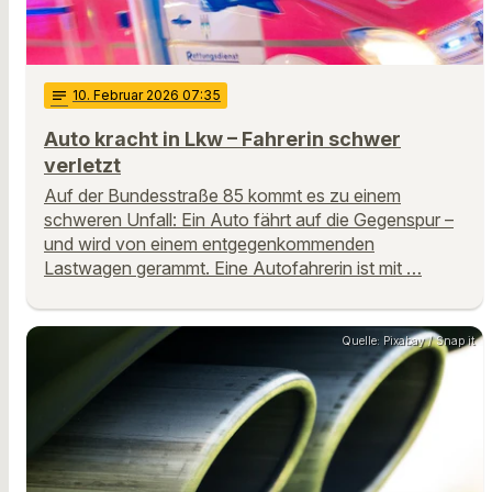
notes
10
. Februar 2026 07:35
Auto kracht in Lkw – Fahrerin schwer
verletzt
Auf der Bundesstraße 85 kommt es zu einem
schweren Unfall: Ein Auto fährt auf die Gegenspur –
und wird von einem entgegenkommenden
Lastwagen gerammt. Eine Autofahrerin ist mit …
Quelle: Pixabay / Snap it