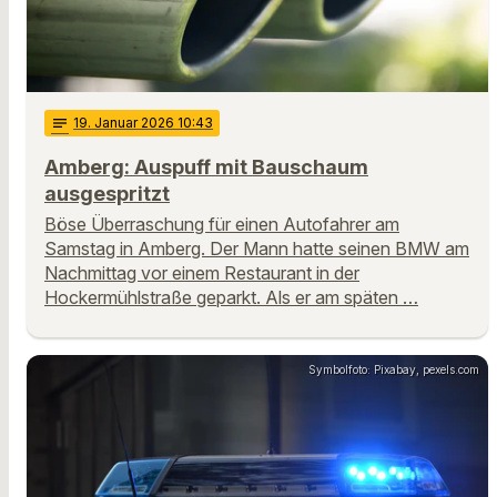
notes
19
. Januar 2026 10:43
Amberg: Auspuff mit Bauschaum
ausgespritzt
Böse Überraschung für einen Autofahrer am
Samstag in Amberg. Der Mann hatte seinen BMW am
Nachmittag vor einem Restaurant in der
Hockermühlstraße geparkt. Als er am späten …
Symbolfoto: Pixabay, pexels.com