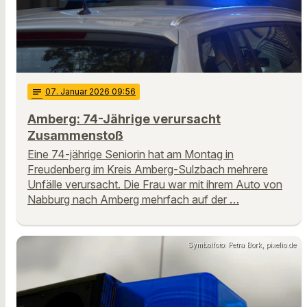
notes
07
. Januar 2026 09:56
Amberg: 74-Jährige verursacht
Zusammenstoß
Eine 74-jährige Seniorin hat am Montag in
Freudenberg im Kreis Amberg-Sulzbach mehrere
Unfälle verursacht. Die Frau war mit ihrem Auto von
Nabburg nach Amberg mehrfach auf der …
Symbolfoto: Petra Bork, pixelio.de