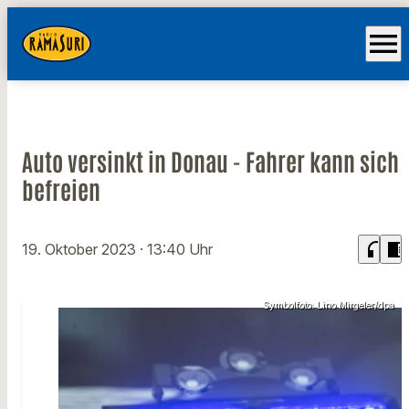
menu
Auto versinkt in Donau - Fahrer kann sich
befreien
headphones
chrome_reader_mode
19. Oktober 2023
· 13:40 Uhr
Symbolfoto: Lino Mirgeler/dpa