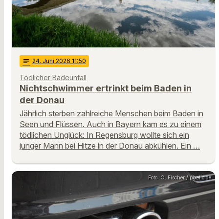
notes
24
. Juni 2026 11:50
Tödlicher Badeunfall
Nichtschwimmer ertrinkt beim Baden in
der Donau
Jährlich sterben zahlreiche Menschen beim Baden in
Seen und Flüssen. Auch in Bayern kam es zu einem
tödlichen Unglück: In Regensburg wollte sich ein
junger Mann bei Hitze in der Donau abkühlen. Ein …
Foto: O. Fischer / pixelio.de