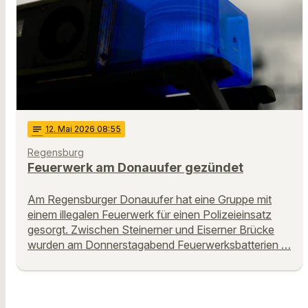
notes
12
. Mai 2026 08:55
Regensburg
Feuerwerk am Donauufer gezündet
Am Regensburger Donauufer hat eine Gruppe mit
einem illegalen Feuerwerk für einen Polizeieinsatz
gesorgt. Zwischen Steinerner und Eiserner Brücke
wurden am Donnerstagabend Feuerwerksbatterien …