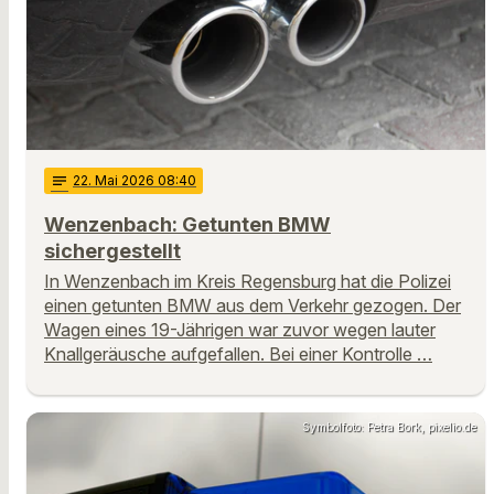
notes
22
. Mai 2026 08:40
Wenzenbach: Getunten BMW
sichergestellt
In Wenzenbach im Kreis Regensburg hat die Polizei
einen getunten BMW aus dem Verkehr gezogen. Der
Wagen eines 19-Jährigen war zuvor wegen lauter
Knallgeräusche aufgefallen. Bei einer Kontrolle …
Symbolfoto: Petra Bork, pixelio.de