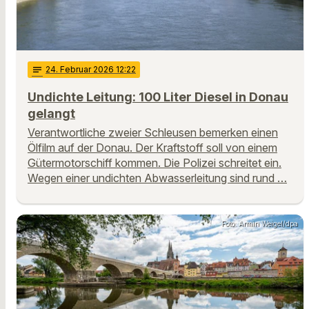
notes
24
. Februar 2026 12:22
Undichte Leitung: 100 Liter Diesel in Donau
gelangt
Verantwortliche zweier Schleusen bemerken einen
Ölfilm auf der Donau. Der Kraftstoff soll von einem
Gütermotorschiff kommen. Die Polizei schreitet ein.
Wegen einer undichten Abwasserleitung sind rund …
Foto: Armin Weigel/dpa