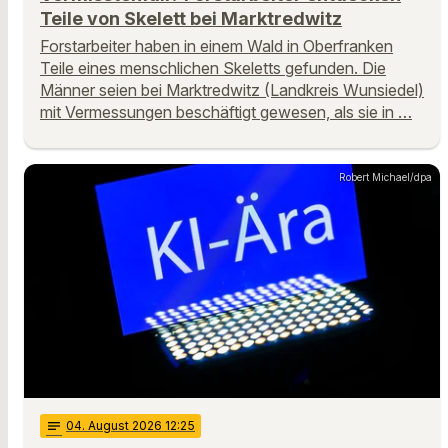
Teile von Skelett bei Marktredwitz
Forstarbeiter haben in einem Wald in Oberfranken
Teile eines menschlichen Skeletts gefunden. Die
Männer seien bei Marktredwitz (Landkreis Wunsiedel)
mit Vermessungen beschäftigt gewesen, als sie in …
Robert Michael/dpa
notes
04
. August 2026 12:25