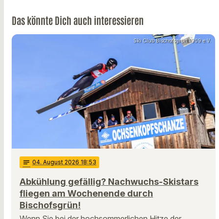
Das könnte Dich auch interessieren
Ski Club Bischofsgrün 1909 e.V.
notes
04
. August 2026 18:53
Abkühlung gefällig? Nachwuchs-Skistars
fliegen am Wochenende durch
Bischofsgrün!
Wenn Sie bei der hochsommerlichen Hitze der