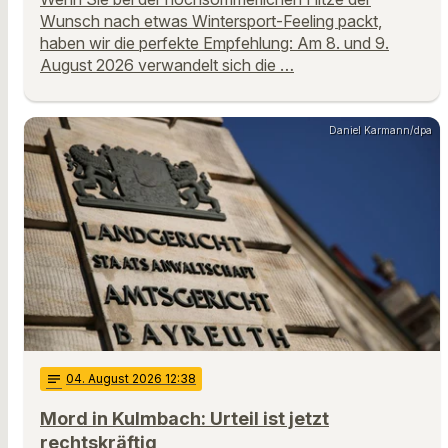
Wunsch nach etwas Wintersport-Feeling packt,
haben wir die perfekte Empfehlung: Am 8. und 9.
August 2026 verwandelt sich die …
Daniel Karmann/dpa
notes
04
. August 2026 12:38
Mord in Kulmbach: Urteil ist jetzt
rechtskräftig