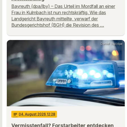
Bayreuth (dpa/lby) – Das Urteil im Mordfall an einer
Frau in Kulmbach ist nun rechtskräftig. Wie das
Landgericht Bayreuth mitteilte, verwarf der
Bundesgerichtshof (BGH) die Revision des …
Daniel Vogl/dpa
notes
04
. August 2026 12:28
Vermisstenfall? Forstarbeiter entdecken