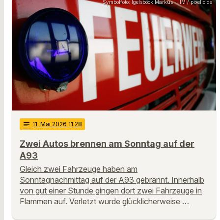
Symbolfoto: Igelsböck Markus - .IM / pixelio.de
notes
11
. Mai 2026 11:28
Zwei Autos brennen am Sonntag auf der
A93
Gleich zwei Fahrzeuge haben am
Sonntagnachmittag auf der A93 gebrannt. Innerhalb
von gut einer Stunde gingen dort zwei Fahrzeuge in
Flammen auf. Verletzt wurde glücklicherweise …