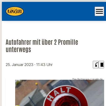
menu
Autofahrer mit über 2 Promille
unterwegs
headphones
chrome_reader_mode
25. Januar 2023
· 11:43 Uhr
Tim Reckmann / pixelio.de