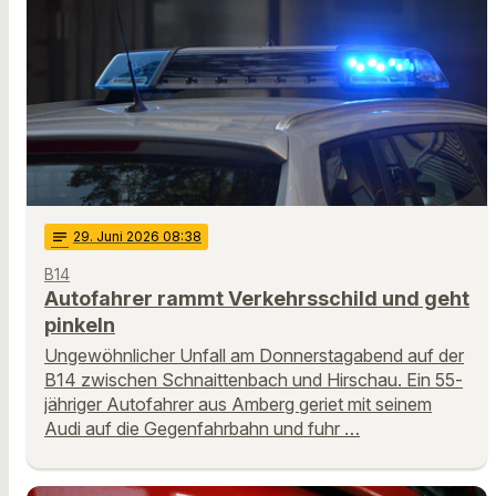
notes
29
. Juni 2026 08:38
B14
Autofahrer rammt Verkehrsschild und geht
pinkeln
Ungewöhnlicher Unfall am Donnerstagabend auf der
B14 zwischen Schnaittenbach und Hirschau. Ein 55-
jähriger Autofahrer aus Amberg geriet mit seinem
Audi auf die Gegenfahrbahn und fuhr …