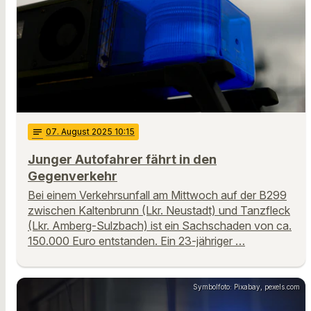
notes
07
. August 2025 10:15
Junger Autofahrer fährt in den
Gegenverkehr
Bei einem Verkehrsunfall am Mittwoch auf der B299
zwischen Kaltenbrunn (Lkr. Neustadt) und Tanzfleck
(Lkr. Amberg-Sulzbach) ist ein Sachschaden von ca.
150.000 Euro entstanden. Ein 23-jähriger …
Symbolfoto: Pixabay, pexels.com