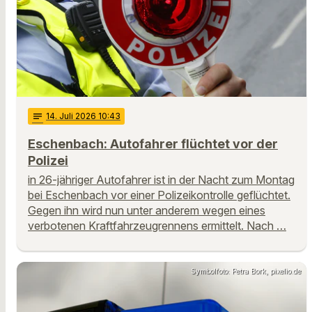
notes
14
. Juli 2026 10:43
Eschenbach: Autofahrer flüchtet vor der
Polizei
in 26-jähriger Autofahrer ist in der Nacht zum Montag
bei Eschenbach vor einer Polizeikontrolle geflüchtet.
Gegen ihn wird nun unter anderem wegen eines
verbotenen Kraftfahrzeugrennens ermittelt. Nach …
Symbolfoto: Petra Bork, pixelio.de