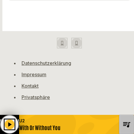
Datenschutzerklärung
Impressum
Kontakt
Privatsphäre
U2
queue_music
play_arrow
With Or Without You