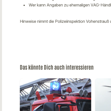
Wer kann Angaben zu ehemaligen VAG-Händle
Hinweise nimmt die Polizeiinspektion Vohenstrau
Das könnte Dich auch interessieren
Symbolfoto: Christoph Ehleben, pixelio.de