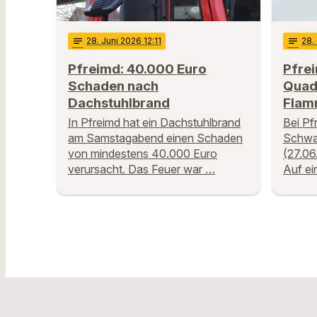
notes
28
. Juni 2026 12:11
notes
28
.
Pfreimd: 40.000 Euro
Pfre
Schaden nach
Quad
Dachstuhlbrand
Flam
In Pfreimd hat ein Dachstuhlbrand
Bei Pf
am Samstagabend einen Schaden
Schwan
von mindestens 40.000 Euro
(27.06
verursacht. Das Feuer war …
Auf ei