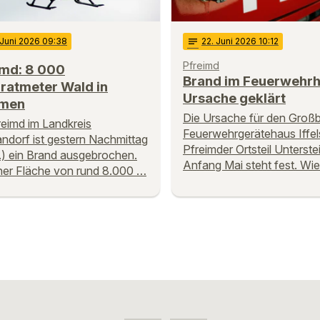
 Juni 2026 09:38
notes
22
. Juni 2026 10:12
Pfreimd
imd: 8 000
Brand im Feuerwehrh
ratmeter Wald in
Ursache geklärt
men
Die Ursache für den Groß
reimd im Landkreis
Feuerwehrgerätehaus Iffel
dorf ist gestern Nachmittag
Pfreimder Ortsteil Unterst
.) ein Brand ausgebrochen.
Anfang Mai steht fest. Wie
ner Fläche von rund 8.000 …