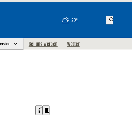
search
23°
Bei uns werben
Wetter
ervice
headphones
chrome_reader_mode