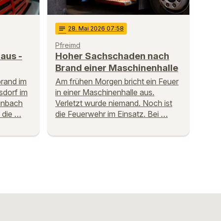
notes
28
. Mai 2026 07:58
Pfreimd
aus -
Hoher Sachschaden nach
Brand einer Maschinenhalle
brand im
Am frühen Morgen bricht ein Feuer
sdorf im
in einer Maschinenhalle aus.
einbach
Verletzt wurde niemand. Noch ist
 die …
die Feuerwehr im Einsatz. Bei …