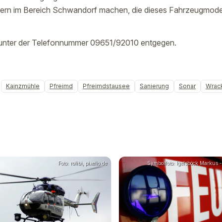
rn im Bereich Schwandorf machen, die dieses Fahrzeugmode
ß unter der Telefonnummer 09651/92010 entgegen.
Kainzmühle
Pfreimd
Pfreimdstausee
Sanierung
Sonar
Wrac
Foto: rolibi, pixelio.de
Symbolfoto: Igelsböck Markus - 