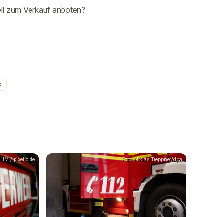
ll zum Verkauf anboten?
k
.IM / pixelio.de
Foto: Niklas Treppner/dpa