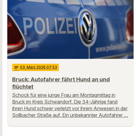
notes
03
. März 2026 07:53
Bruck: Autofahrer fährt Hund an und
flüchtet
Schock für eine junge Frau am Montagmittag in
Bruck im Kreis Schwandorf. Die 34-Jährige fand
ihren Hund schwer verletzt vor ihrem Anwesen in der
Sollbacher Straße auf. Ein unbekannter Autofahrer …