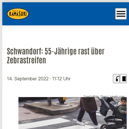
menu
Schwandorf: 55-Jährige rast über
Zebrastreifen
headphones
chrome_reader_mode
14. September 2022
· 11:12 Uhr
Symbolfoto: DomJ, pexels.com