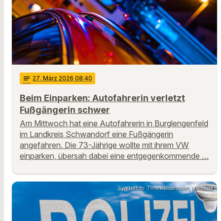
notes
27
. März 2026 08:40
Beim Einparken: Autofahrerin verletzt
Fußgängerin schwer
Am Mittwoch hat eine Autofahrerin in Burglengenfeld
im Landkreis Schwandorf eine Fußgängerin
angefahren. Die 73-Jährige wollte mit ihrem VW
einparken, übersah dabei eine entgegenkommende …
Symbolfoto: Timo Klostermeier, pixelio.de