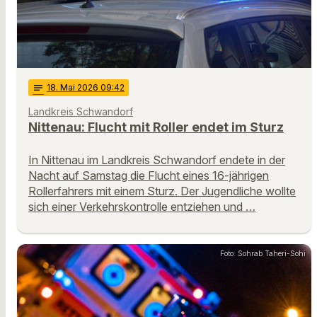
notes
18
. Mai 2026 09:42
Landkreis Schwandorf
Nittenau: Flucht mit Roller endet im Sturz
In Nittenau im Landkreis Schwandorf endete in der
Nacht auf Samstag die Flucht eines 16-jährigen
Rollerfahrers mit einem Sturz. Der Jugendliche wollte
sich einer Verkehrskontrolle entziehen und …
Foto: Sohrab Taheri-Sohi