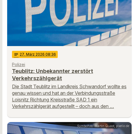
notes
27
. März 2026 08:36
Polizei
Teublitz: Unbekannter zerstört
Verkehrszählgerät
Die Stadt Teublitz im Landkreis Schwandorf wollte es
genau wissen und hat an der Verbindungsstraße
Loisnitz Richtung Kreisstraße SAD 1 ein
Verkehrszählgerät aufgestellt – doch aus den …
Symbolfoto: Martin Quast, pixelio.de